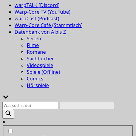
warpTALK (Discord)
Warp-Core TV (YouTube)
warpCast (Podcast)
Warp-Core Café (Stammtisch)
Datenbank von A bis Z
Serien
Filme
Romane
Sachbücher
Videospiele
Spiele (Offline)
Comics
Hörspiele