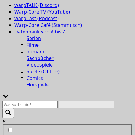
warpTALK (Discord)
Warp-Core TV (YouTube)
warpCast (Podcast)
Warp-Core Café (Stammtisch)
Datenbank von A bis Z
Serien
Filme
Romane
Sachbücher
Videospiele
Spiele (Offline)
Comics
Hörspiele