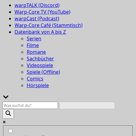
warpTALK (Discord)
Warp-Core TV (YouTube)
warpCast (Podcast)
Warp-Core Café (Stammtisch)
Datenbank von A bis Z
Serien
Filme
Romane
Sachbücher
Videospiele
Spiele (Offline)
Comics
Hörspiele