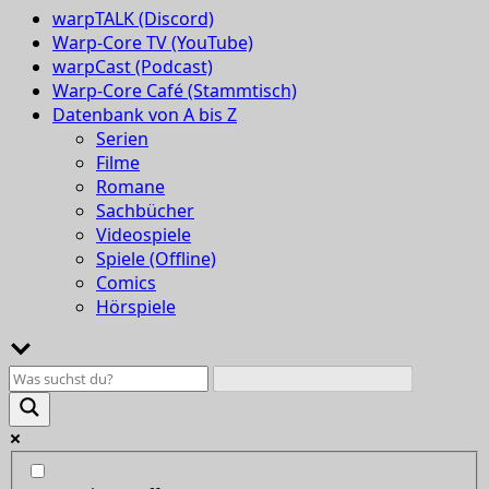
warpTALK (Discord)
Warp-Core TV (YouTube)
warpCast (Podcast)
Warp-Core Café (Stammtisch)
Datenbank von A bis Z
Serien
Filme
Romane
Sachbücher
Videospiele
Spiele (Offline)
Comics
Hörspiele