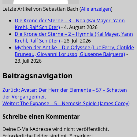
Letzte Artikel von Sebastian Bach
(
Alle anzeigen
)
Die Krone der Sterne – 3 – Noa (Kai Mayer, Yann
Krehl, Ralf Schlüter)
- 4. August 2026
Die Krone der Sterne – 2 – Hymnia (Kai Mayer, Yann
Krehl, Ralf Schlüter)
- 28. Juli 2026
Mythen der Antike – Die Odyssee (Luc Ferry, Clotilde
Bruneau, Giovanni Lorusso, Giuseppe Baiguera)
-
23. Juli 2026
Beitragsnavigation
Zurück:
Avatar: Der Herr der Elemente – 57 – Schatten
der Vergangenheit
Weiter:
The Expanse – 5 – Nemesis Spiele (James Corey)
Schreibe einen Kommentar
Deine E-Mail-Adresse wird nicht veröffentlicht.
Erforderliche Felder sind mit
*
markiert