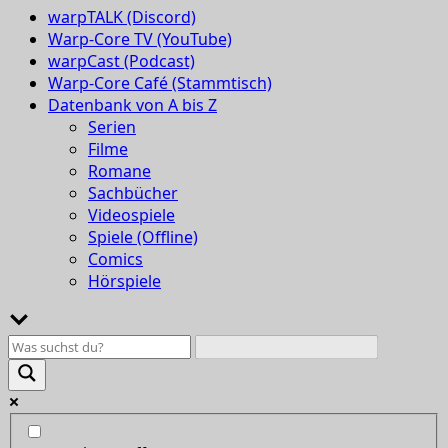
warpTALK (Discord)
Warp-Core TV (YouTube)
warpCast (Podcast)
Warp-Core Café (Stammtisch)
Datenbank von A bis Z
Serien
Filme
Romane
Sachbücher
Videospiele
Spiele (Offline)
Comics
Hörspiele