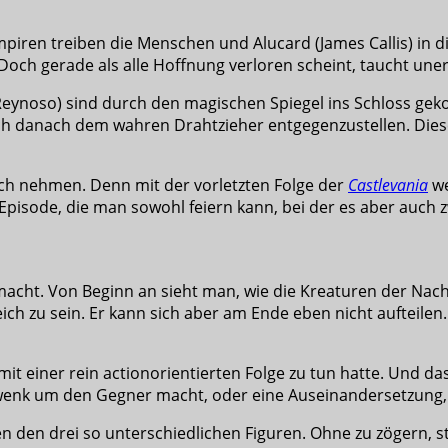
iren treiben die Menschen und Alucard (James Callis) in di
Doch gerade als alle Hoffnung verloren scheint, taucht une
 Reynoso) sind durch den magischen Spiegel ins Schloss 
ch danach dem wahren Drahtzieher entgegenzustellen. Dieser
ch nehmen. Denn mit der vorletzten Folge der
Castlevania
we
pisode, die man sowohl feiern kann, bei der es aber auch zw
macht. Von Beginn an sieht man, wie die Kreaturen der Nach
leich zu sein. Er kann sich aber am Ende eben nicht auftei
 einer rein actionorientierten Folge zu tun hatte. Und das
wenk um den Gegner macht, oder eine Auseinandersetzung, 
en den drei so unterschiedlichen Figuren. Ohne zu zögern, s