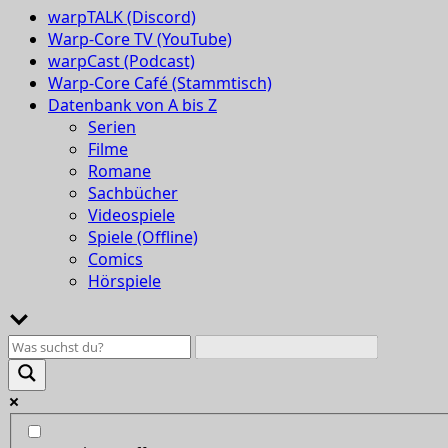
warpTALK (Discord)
Warp-Core TV (YouTube)
warpCast (Podcast)
Warp-Core Café (Stammtisch)
Datenbank von A bis Z
Serien
Filme
Romane
Sachbücher
Videospiele
Spiele (Offline)
Comics
Hörspiele