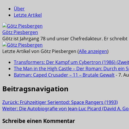
Über
Letzte Artikel
Götz Piesbergen
Götz ist Jahrgang 78 und unser Chefredakteur. Er schreib
Letzte Artikel von Götz Piesbergen
(
Alle anzeigen
)
Transformers: Der Kampf um Cybertron (1986) (Zwei
The Man in the High Castle – Der Roman: Durch ein Sp
Batman: Caped Crusader – 11 – Brutale Gewalt
- 7. A
Beitragsnavigation
Zurück:
Frühzeitiger Serientod: Space Rangers (1993)
Weiter:
Die Autobiografie von Jean-Luc Picard (David A. 
Schreibe einen Kommentar