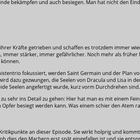
inde bekämpfen und auch besiegen. Man hat nicht den Eindr
ihrer Kräfte getrieben und schaffen es trotzdem immer wiede
 immer stärker, immer gefährlicher. Noch mehr als früher 
 können.
nistentrio fokussiert, werden Saint Germain und der Plan v
ird dazu gezwungen, die Seelen von Dracula und Lisa in de
beide Seelen angefertigt wurde, kurz vorm Durchdrehen sind.
u sehr ins Detail zu gehen: Hier hat man es mit einem Feind
n Opfer besiegt werden kann. Was einem schier den Atem ra
 Kritikpunkte an dieser Episode. Sie wirkt holprig und kommt
s ob dies den Machern erst spät eingefallen ist und sie ent