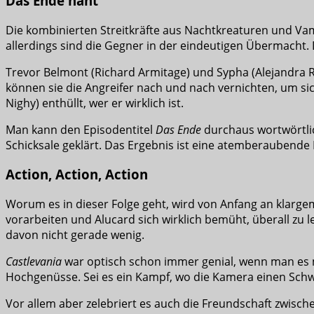
Das Ende naht
Die kombinierten Streitkräfte aus Nachtkreaturen und Vamp
allerdings sind die Gegner in der eindeutigen Übermacht. 
Trevor Belmont (Richard Armitage) und Sypha (Alejandra
können sie die Angreifer nach und nach vernichten, um si
Nighy) enthüllt, wer er wirklich ist.
Man kann den Episodentitel
Das Ende
durchaus wortwörtli
Schicksale geklärt. Das Ergebnis ist eine atemberaubende E
Action, Action, Action
Worum es in dieser Folge geht, wird von Anfang an klarge
vorarbeiten und Alucard sich wirklich bemüht, überall zu 
davon nicht gerade wenig.
Castlevania
war optisch schon immer genial, wenn man es mit
Hochgenüsse. Sei es ein Kampf, wo die Kamera einen Sch
Vor allem aber zelebriert es auch die Freundschaft zwisch