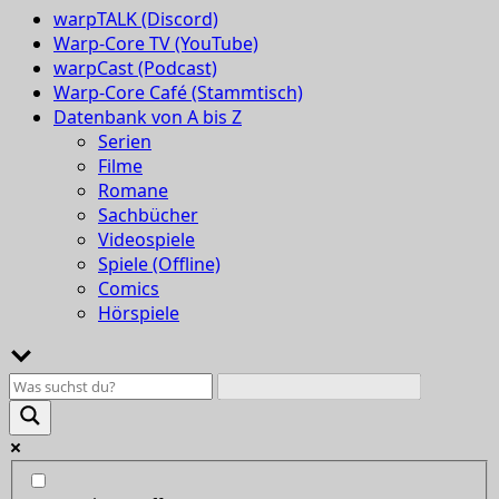
warpTALK (Discord)
Warp-Core TV (YouTube)
warpCast (Podcast)
Warp-Core Café (Stammtisch)
Datenbank von A bis Z
Serien
Filme
Romane
Sachbücher
Videospiele
Spiele (Offline)
Comics
Hörspiele