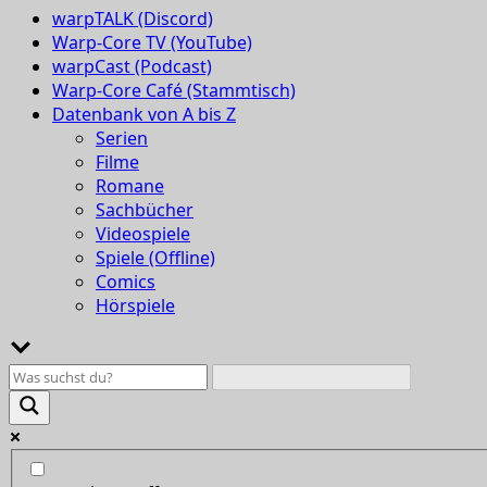
warpTALK (Discord)
Warp-Core TV (YouTube)
warpCast (Podcast)
Warp-Core Café (Stammtisch)
Datenbank von A bis Z
Serien
Filme
Romane
Sachbücher
Videospiele
Spiele (Offline)
Comics
Hörspiele