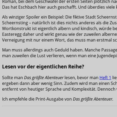
Roman, bei dem Geschwafel der ersten Seiten plötzlich na
Das hat Eschbach hier auch geschafft. Und überdies viele k
Als winziger Spoiler ein Beispiel: Die fiktive Stadt Scheern
Scheernsting – natürlich ist dies nichts anderes als di
Wortkonstrukt ist eigentlich albern und kindisch, würde
Easteregg daher und wirkt genau wie der zuweilen albern
Verneigung mit nur einem Wort, das muss man erstmal sc
Man muss allerdings auch Geduld haben. Manche Passagen 
man zuweilen die Lust verlieren, wenn man eine Jugendep
Lesen vor der eigentlichen Reihe?
Sollte man
Das größte Abenteuer
lesen, bevor man
Heft 1
li
ergeben dann aber wenig Sinn. Zudem wird man einen Schoc
entfernt von heutiger Sprache und Komplexität. Dennoch w
Ich empfehle die Print-Ausgabe von
Das größte Abenteuer.