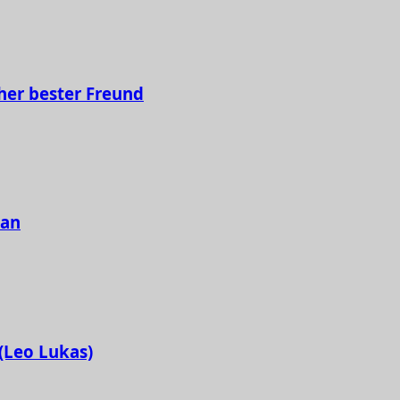
her bester Freund
tan
 (Leo Lukas)