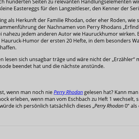
ch hunderten Seiten zu relevanten Handlungselementen wird
leine Eastereggs für den Langzeitleser, den Kenner der Seri
sting als Herkunft der Familie Rhodan, oder eher Roden, wie s
e Zusammenführung der Nachnamen von Perry Rhodans „Erfind
 bei nahezu jedem anderen Autor wie Hauruckhumor wirken.
e Hauruck-Humor der ersten 20 Hefte, in dem besonders Wal
haffen.
lesen sich unsagbar träge und wäre nicht der „Erzähler“ 
isode beendet hat und die nächste anstünde.
est, wenn man noch nie
Perry Rhodan
gelesen hat? Kann man 
k erleben, wenn man vom Eschbach zu Heft 1 wechselt, sprac
ürde ich persönlich tatsächlich dieses „
Perry Rhodan
0“ als