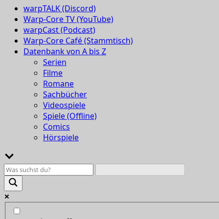
warpTALK (Discord)
Warp-Core TV (YouTube)
warpCast (Podcast)
Warp-Core Café (Stammtisch)
Datenbank von A bis Z
Serien
Filme
Romane
Sachbücher
Videospiele
Spiele (Offline)
Comics
Hörspiele