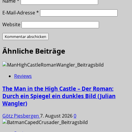
Name
*
E-Mail-Adresse
*
Website
Ähnliche Beiträge
Reviews
The Man in the High Castle – Der Roman:
Durch ein Spiegel ein dunkles Bild (Julian
Wangler)
Götz Piesbergen
7. August 2026
0