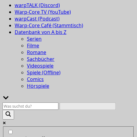
warpTALK (Discord)
Warp-Core TV (YouTube)
warpCast (Podcast)
Warp-Core Café (Stammtisch)
Datenbank von A bis Z
Serien
Filme
Romane
Sachbücher
Videospiele
Spiele (Offline)
Comics
Hörspiele