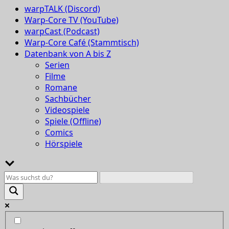
warpTALK (Discord)
Warp-Core TV (YouTube)
warpCast (Podcast)
Warp-Core Café (Stammtisch)
Datenbank von A bis Z
Serien
Filme
Romane
Sachbücher
Videospiele
Spiele (Offline)
Comics
Hörspiele