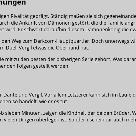
chungen
igen Rivalität geprägt. Ständig maßen sie sich gegeneinande
urch die Ankunft von Dämonen gestört, die die Familie angre
eit wird. Er schwört daraufhin diesem Dämonenkönig die ew
f den Weg zum Darkcom-Hauptquartier. Doch unterwegs wir
em Duell Vergil etwas die Oberhand hat.
die mit zu den besten der bisherigen Serie gehört. Was dar
menden Folgen gestellt werden.
 Dante und Vergil. Vor allem Letzterer kann sich im Laufe d
eben so handelt, wie er es tut.
 grob sieben Minuten, zeigen die Kindheit der beiden Brüder.
m in vielen Dingen überlegen ist. Sondern scheinbar auch me