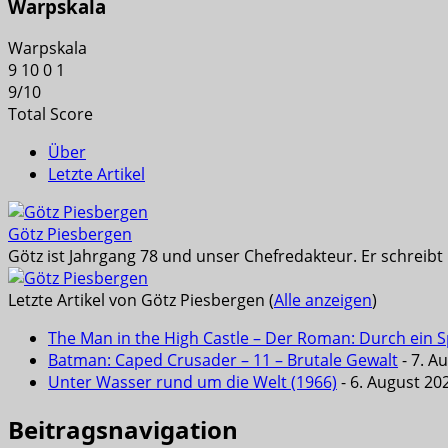
Warpskala
Warpskala
9
10
0
1
9
/
10
Total Score
Über
Letzte Artikel
Götz Piesbergen
Götz ist Jahrgang 78 und unser Chefredakteur. Er schreib
Letzte Artikel von Götz Piesbergen
(
Alle anzeigen
)
The Man in the High Castle – Der Roman: Durch ein Sp
Batman: Caped Crusader – 11 – Brutale Gewalt
- 7. A
Unter Wasser rund um die Welt (1966)
- 6. August 20
Beitragsnavigation