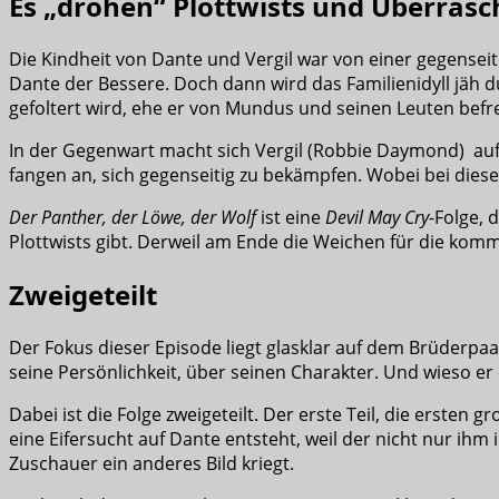
Es „drohen“ Plottwists und Überras
Die Kindheit von Dante und Vergil war von einer gegenseit
Dante der Bessere. Doch dann wird das Familienidyll jäh d
gefoltert wird, ehe er von Mundus und seinen Leuten befr
In der Gegenwart macht sich Vergil (Robbie Daymond) au
fangen an, sich gegenseitig zu bekämpfen. Wobei bei dies
Der Panther, der Löwe, der Wolf
ist eine
Devil May Cry
-Folge, 
Plottwists gibt. Derweil am Ende die Weichen für die kom
Zweigeteilt
Der Fokus dieser Episode liegt glasklar auf dem Brüderpaar
seine Persönlichkeit, über seinen Charakter. Und wieso er 
Dabei ist die Folge zweigeteilt. Der erste Teil, die ersten
eine Eifersucht auf Dante entsteht, weil der nicht nur ih
Zuschauer ein anderes Bild kriegt.