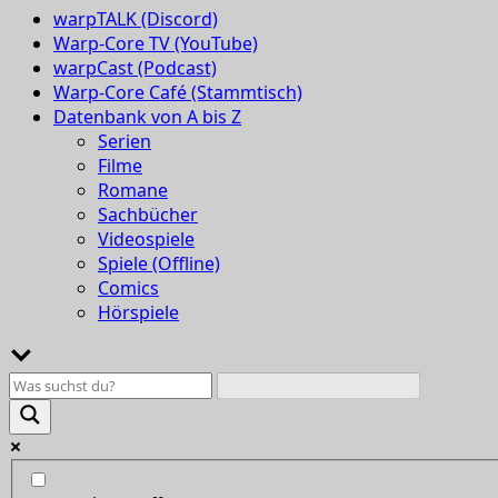
warpTALK (Discord)
Warp-Core TV (YouTube)
warpCast (Podcast)
Warp-Core Café (Stammtisch)
Datenbank von A bis Z
Serien
Filme
Romane
Sachbücher
Videospiele
Spiele (Offline)
Comics
Hörspiele