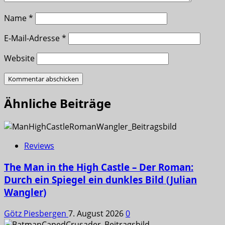
Name
*
E-Mail-Adresse
*
Website
Ähnliche Beiträge
Reviews
The Man in the High Castle – Der Roman:
Durch ein Spiegel ein dunkles Bild (Julian
Wangler)
Götz Piesbergen
7. August 2026
0