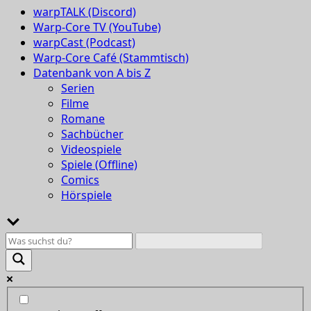
warpTALK (Discord)
Warp-Core TV (YouTube)
warpCast (Podcast)
Warp-Core Café (Stammtisch)
Datenbank von A bis Z
Serien
Filme
Romane
Sachbücher
Videospiele
Spiele (Offline)
Comics
Hörspiele