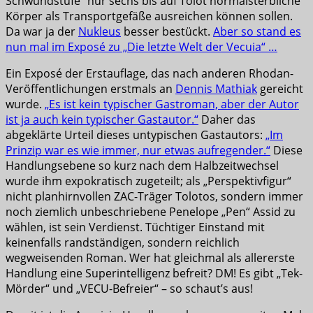
Schwundstufe“ nur sechs bis auf Tolot normalsterbliche
Körper als Transportgefäße ausreichen können sollen.
Da war ja der
Nukleus
besser bestückt.
Aber so stand es
nun mal im Exposé zu „Die letzte Welt der Vecuia“ …
Ein Exposé der Erstauflage, das nach anderen Rhodan-
Veröffentlichungen erstmals an
Dennis Mathiak
gereicht
wurde.
„Es ist kein typischer Gastroman, aber der Autor
ist ja auch kein typischer Gastautor.“
Daher das
abgeklärte Urteil dieses untypischen Gastautors:
„Im
Prinzip war es wie immer, nur etwas aufregender.“
Diese
Handlungsebene so kurz nach dem Halbzeitwechsel
wurde ihm expokratisch zugeteilt; als „Perspektivfigur“
nicht planhirnvollen ZAC-Träger Tolotos, sondern immer
noch ziemlich unbeschriebene Penelope „Pen“ Assid zu
wählen, ist sein Verdienst. Tüchtiger Einstand mit
keinenfalls randständigen, sondern reichlich
wegweisenden Roman. Wer hat gleichmal als allererste
Handlung eine Superintelligenz befreit? DM! Es gibt „Tek-
Mörder“ und „VECU-Befreier“ – so schaut’s aus!