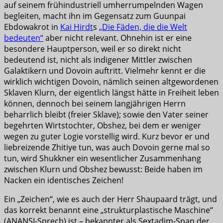
auf seinem frühindustriell umherrumpelnden Wagen
begleiten, macht ihn im Gegensatz zum Guunpai
Ebdowakrot in
Kai Hirdt
s
„Die Fäden, die die Welt
bedeuten“
aber nicht relevant. Ohnehin ist er eine
besondere Hauptperson, weil er so direkt nicht
bedeutend ist, nicht als indigener Mittler zwischen
Galaktikern und Dovoin auftritt. Vielmehr kennt er die
wirklich wichtigen Dovoin, nämlich seinen altgewordenen
Sklaven Klurn, der eigentlich längst hätte in Freiheit leben
können, dennoch bei seinem langjährigen Herrn
beharrlich bleibt (freier Sklave); sowie den Vater seiner
begehrten Wirtstochter, Obshez, bei dem er weniger
wegen zu guter Logie vorstellig wird. Kurz bevor er und
liebreizende Zhitiye tun, was auch Dovoin gerne mal so
tun, wird Shukkner ein wesentlicher Zusammenhang
zwischen Klurn und Obshez bewusst: Beide haben im
Nacken ein identisches Zeichen!
Ein „Zeichen“, wie es auch der Herr Shaupaard trägt, und
das korrekt benannt eine „strukturplastische Maschine“
(ANANSI-Sprech) ist – bekannter als Sextadim-Span der