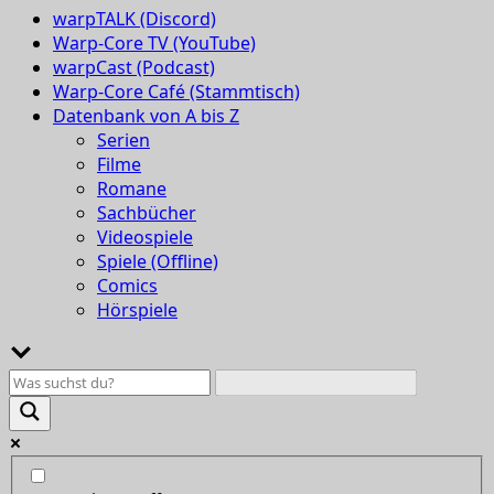
warpTALK (Discord)
Warp-Core TV (YouTube)
warpCast (Podcast)
Warp-Core Café (Stammtisch)
Datenbank von A bis Z
Serien
Filme
Romane
Sachbücher
Videospiele
Spiele (Offline)
Comics
Hörspiele