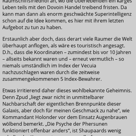
Raumschiffsfriedhof an, wo die Überlebenden ein karges
Leben teils mit den Dovoin Handel treibend fristen. Da
kann man dann als enorm geschwächte Superintelligenz
schon auf die Idee kommen, es hier mit ihrem letzten
Aufgebot zu tun zu haben.
Erstaunlich aber doch, dass derart viele Raumer die Welt
überhaupt anflogen, als wäre es touristisch angesagt.
D.h., dass die Koordinaten – zumindest bis vor 10 Jahren
– allseits bekannt waren und – erneut vermutlich – so
niemals umständlich im Index der Vecuia
nachzuschlagen waren durch die zeitweise
zusammengekommenen 5 Index-Bewahrer.
Etwas irritierend daher dieses wohlbekannte Geheimnis.
Denn Zpud „liegt zwar nicht in unmittelbarer
Nachbarschaft der eigentlichen Brennpunkte dieser
Galaxis, aber doch für meinen Geschmack zu nahe“, wie
Kommandant Holonder vor dem Einsatz Augenbrauen
wölbend bemerkt. „Die Psyche der Phersunen
funktioniert offenbar anders“, ist Shaupaards wenig