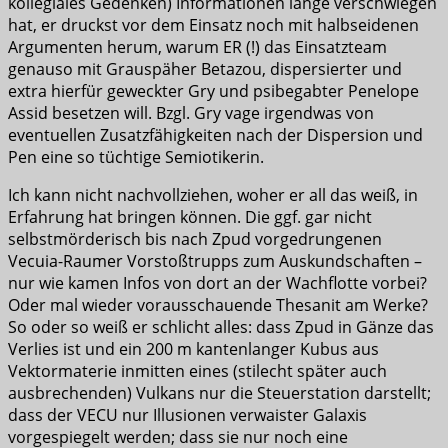
kollegiales Gedenken) Informationen lange verschwiegen
hat, er druckst vor dem Einsatz noch mit halbseidenen
Argumenten herum, warum ER (!) das Einsatzteam
genauso mit Grauspäher Betazou, dispersierter und
extra hierfür geweckter Gry und psibegabter Penelope
Assid besetzen will. Bzgl. Gry vage irgendwas von
eventuellen Zusatzfähigkeiten nach der Dispersion und
Pen eine so tüchtige Semiotikerin.
Ich kann nicht nachvollziehen, woher er all das weiß, in
Erfahrung hat bringen können. Die ggf. gar nicht
selbstmörderisch bis nach Zpud vorgedrungenen
Vecuia-Raumer Vorstoßtrupps zum Auskundschaften –
nur wie kamen Infos von dort an der Wachflotte vorbei?
Oder mal wieder vorausschauende Thesanit am Werke?
So oder so weiß er schlicht alles: dass Zpud in Gänze das
Verlies ist und ein 200 m kantenlanger Kubus aus
Vektormaterie inmitten eines (stilecht später auch
ausbrechenden) Vulkans nur die Steuerstation darstellt;
dass der VECU nur Illusionen verwaister Galaxis
vorgespiegelt werden; dass sie nur noch eine