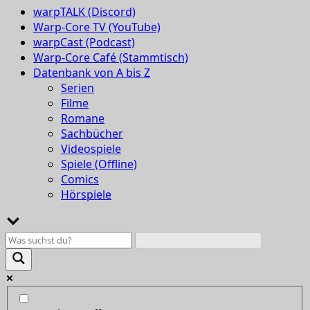
warpTALK (Discord)
Warp-Core TV (YouTube)
warpCast (Podcast)
Warp-Core Café (Stammtisch)
Datenbank von A bis Z
Serien
Filme
Romane
Sachbücher
Videospiele
Spiele (Offline)
Comics
Hörspiele