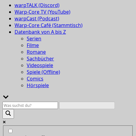
warpTALK (Discord)
Warp-Core TV (YouTube)
warpCast (Podcast)
Warp-Core Café (Stammtisch)
Datenbank von A bis Z
Serien
Filme
Romane
Sachbücher
Videospiele
Spiele (Offline)
Comics
Hörspiele