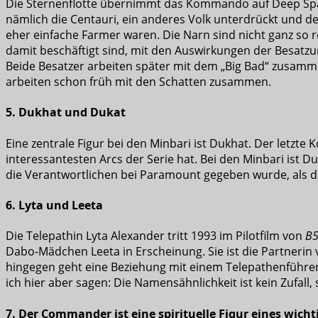
Die Sternenflotte übernimmt das Kommando auf Deep Spac
nämlich die Centauri, ein anderes Volk unterdrückt und de
eher einfache Farmer waren. Die Narn sind nicht ganz so r
damit beschäftigt sind, mit den Auswirkungen der Besatzun
Beide Besatzer arbeiten später mit dem „Big Bad“ zusamm
arbeiten schon früh mit den Schatten zusammen.
5. Dukhat und Dukat
Eine zentrale Figur bei den Minbari ist Dukhat. Der letz
interessantesten Arcs der Serie hat. Bei den Minbari ist Du
die Verantwortlichen bei Paramount gegeben wurde, als di
6. Lyta und Leeta
Die Telepathin Lyta Alexander tritt 1993 im Pilotfilm von
B
Dabo-Mädchen Leeta in Erscheinung. Sie ist die Partnerin
hingegen geht eine Beziehung mit einem Telepathenführe
ich hier aber sagen: Die Namensähnlichkeit ist kein Zufal
7. Der Commander ist eine spirituelle Figur eines wicht