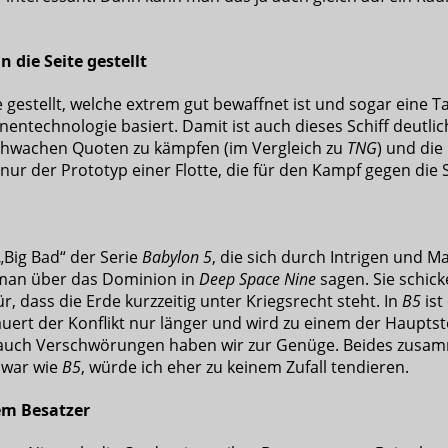
n die Seite gestellt
te gestellt, welche extrem gut bewaffnet ist und sogar ein
onentechnologie basiert. Damit ist auch dieses Schiff deutlich
chwachen Quoten zu kämpfen (im Vergleich zu
TNG
) und die
 nur der Prototyp einer Flotte, die für den Kampf gegen die
„Big Bad“ der Serie
Babylon 5
, die sich durch Intrigen und 
 man über das Dominion in
Deep Space Nine
sagen. Sie schic
r, dass die Erde kurzzeitig unter Kriegsrecht steht. In
B5
ist
ert der Konflikt nur länger und wird zu einem der Hauptstori
auch Verschwörungen haben wir zur Genüge. Beides zusammen
 war wie
B5
, würde ich eher zu keinem Zufall tendieren.
em Besatzer