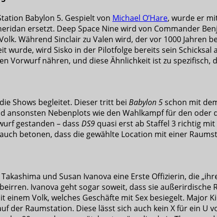
tation Babylon 5. Gespielt von
Michael O’Hare
, wurde er mi
heridan ersetzt. Deep Space Nine wird von Commander Benja
s Volk. Während Sinclair zu Valen wird, der vor 1000 Jahren 
 wurde, wird Sisko in der Pilotfolge bereits sein Schicksal
en Vorwurf nähren, und diese Ähnlichkeit ist zu spezifisch, da
ie Shows begleitet. Dieser tritt bei
Babylon 5
schon mit dem
nd ansonsten Nebenplots wie den Wahlkampf für den oder d
twurf gestanden – dass
DS9
quasi erst ab Staffel 3 richtig mit
n auch betonen, dass die gewählte Location mit einer Raumsta
r. Takashima und Susan Ivanova eine Erste Offizierin, die „
t beirren. Ivanova geht sogar soweit, dass sie außerirdische
 einem Volk, welches Geschäfte mit Sex besiegelt. Major Ki
uf der Raumstation. Diese lässt sich auch kein X für ein U