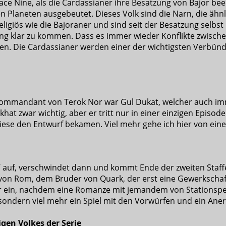
e Nine, als die Cardassianer ihre Besatzung von Bajor be
n Planeten ausgebeutet. Dieses Volk sind die Narn, die ähnl
eligiös wie die Bajoraner und sind seit der Besatzung selb
g klar zu kommen. Dass es immer wieder Konflikte zwischen 
en. Die Cardassianer werden einer der wichtigsten Verbün
te Kommandant von Terok Nor war Gul Dukat, welcher auch im
khat zwar wichtig, aber er tritt nur in einer einzigen Episod
ese den Entwurf bekamen. Viel mehr gehe ich hier von eine
5
auf, verschwindet dann und kommt Ende der zweiten Staffe
 von Rom, dem Bruder von Quark, der erst eine Gewerkschaft
r ein, nachdem eine Romanze mit jemandem von Stationspe
l, sondern viel mehr ein Spiel mit den Vorwürfen und ein A
igen Volkes der Serie