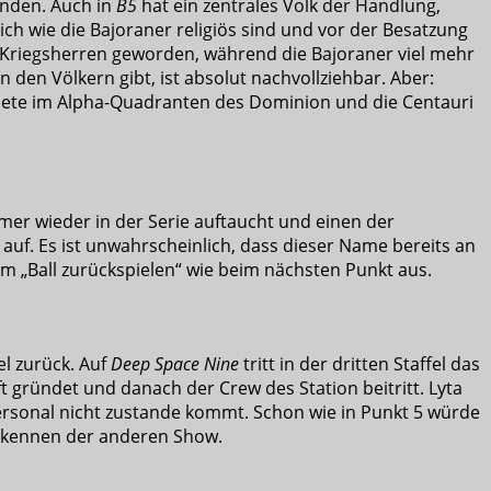
enden. Auch in
B5
hat ein zentrales Volk der Handlung,
ich wie die Bajoraner religiös sind und vor der Besatzung
st Kriegsherren geworden, während die Bajoraner viel mehr
den Völkern gibt, ist absolut nachvollziehbar. Aber:
dete im Alpha-Quadranten des Dominion und die Centauri
mer wieder in der Serie auftaucht und einen der
e auf. Es ist unwahrscheinlich, dass dieser Name bereits an
m „Ball zurückspielen“ wie beim nächsten Punkt aus.
l zurück. Auf
Deep Space Nine
tritt in der dritten Staffel das
 gründet und danach der Crew des Station beitritt. Lyta
rsonal nicht zustande kommt. Schon wie in Punkt 5 würde
nerkennen der anderen Show.