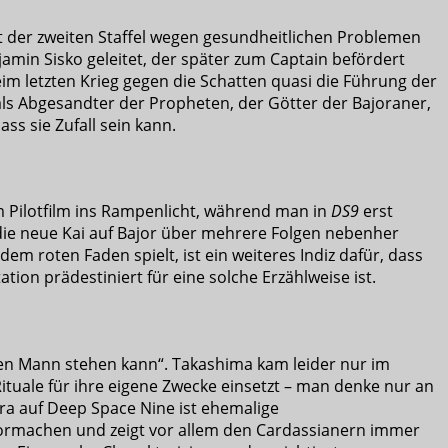
t der zweiten Staffel wegen gesundheitlichen Problemen
min Sisko geleitet, der später zum Captain befördert
beim letzten Krieg gegen die Schatten quasi die Führung der
 als Abgesandter der Propheten, der Götter der Bajoraner,
ss sie Zufall sein kann.
 Pilotfilm ins Rampenlicht, während man in
DS9
erst
ie neue Kai auf Bajor über mehrere Folgen nebenher
 dem roten Faden spielt, ist ein weiteres Indiz dafür, dass
tion prädestiniert für eine solche Erzählweise ist.
ihren Mann stehen kann“. Takashima kam leider nur im
 Rituale für ihre eigene Zwecke einsetzt – man denke nur an
ra auf Deep Space Nine ist ehemalige
 vormachen und zeigt vor allem den Cardassianern immer