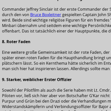
Commander Jeffrey Sinclair ist der erste Commander der S
durch den von
Bruce Boxleitner
gespielten Captain John S
wird. Beide sind wichtige religiöse Figuren für ein fremde
Minbari übernahm und seitdem eine wichtige Persönlichkeit
offenbart. Das ist tatsächlich einer der Hauptpunkte, die d
8. Roter Faden
Eine weitere große Gemeinsamkeit ist der rote Faden, der d
später einen roten Faden für die Haupthandlung bringt u
plätschern lässt. So ein Kernthema hätte sicherlich im En
man sich hier hat inspirieren lassen. Allerdings sollte ma
9. Starker, weiblicher Erster Offizier
Sowohl der Pilotfilm als auch die Serie haben mit Lt. Cmd
Piloten vor, ließ sich hier aber von Botschafter G’Kar nich
Purpur und Grün bei den Drazi oder die Verhandlungen mit
Widerstandskämpferin und Verbindungsoffizier für Bajor a