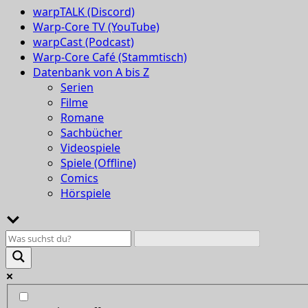
warpTALK (Discord)
Warp-Core TV (YouTube)
warpCast (Podcast)
Warp-Core Café (Stammtisch)
Datenbank von A bis Z
Serien
Filme
Romane
Sachbücher
Videospiele
Spiele (Offline)
Comics
Hörspiele