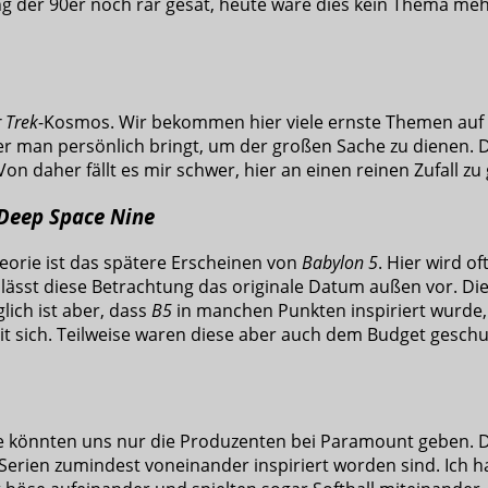
 der 90er noch rar gesät, heute wäre dies kein Thema mehr
r Trek
-Kosmos. Wir bekommen hier viele ernste Themen auf d
r man persönlich bringt, um der großen Sache zu dienen.
n daher fällt es mir schwer, hier an einen reinen Zufall zu
Deep Space Nine
heorie ist das spätere Erscheinen von
Babylon 5
. Hier wird o
gs lässt diese Betrachtung das originale Datum außen vor. 
lich ist aber, dass
B5
in manchen Punkten inspiriert wurde, 
it sich. Teilweise waren diese aber auch dem Budget gesch
ese könnten uns nur die Produzenten bei Paramount geben.
Serien zumindest voneinander inspiriert worden sind. Ich ha