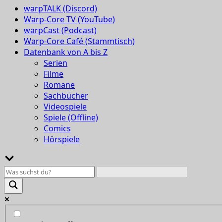
warpTALK (Discord)
Warp-Core TV (YouTube)
warpCast (Podcast)
Warp-Core Café (Stammtisch)
Datenbank von A bis Z
Serien
Filme
Romane
Sachbücher
Videospiele
Spiele (Offline)
Comics
Hörspiele