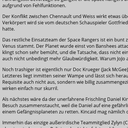
aufgrund von Fehlfunktionen.
Der Konflikt zwischen Chennault und Weiss wirkt etwas übe
Verkörpert wird sie vom deutschen Schauspieler Gottfrie
hatte.
Das restliche Einsatzteam der Space Rangers ist ein bunt
Venus stammt. Der Planet wurde einst von Banshees attac
klingt schon sehr bemüht, und die Tatsache, dass nicht ein
auch nicht unbedingt mehr Glaubwürdigkeit. Warum JoJo a
Noch trashiger ist eigentlich nur Doc Krueger (Jack McGee
Letzteres liegt inmitten seiner Wampe und lässt sich hera
Requisite auch nicht aus, sondern wie billig zusammenge
wirken einfach nur skurril.
Als nächstes wäre da der unerfahrene Frischling Daniel Ki
Besuch zusammenstaucht, weil die Daniel auf eine gefährli
einem Gefängnisplaneten zu retten. Kincaid mag nämlich de
Immerhin das einzige außerirdische Teammitglied Zylyn (C