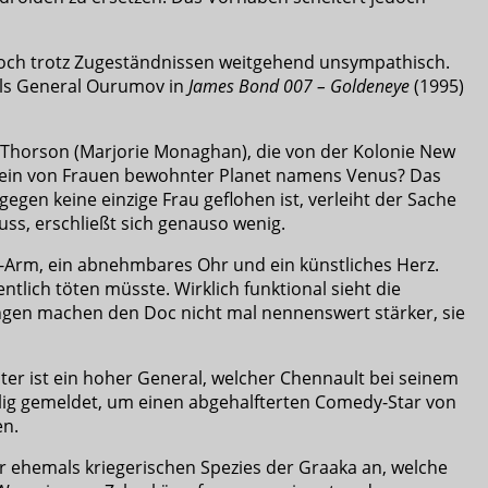
jedoch trotz Zugeständnissen weitgehend unsympathisch.
 als General Ourumov in
James Bond 007 – Goldeneye
(1995)
o Thorson (Marjorie Monaghan), die von der Kolonie New
 rein von Frauen bewohnter Planet namens Venus? Das
egen keine einzige Frau geflohen ist, verleiht der Sache
ss, erschließt sich genauso wenig.
org-Arm, ein abnehmbares Ohr und ein künstliches Herz.
tlich töten müsste. Wirklich funktional sieht die
ngen machen den Doc nicht mal nennenswert stärker, sie
ater ist ein hoher General, welcher Chennault bei seinem
illig gemeldet, um einen abgehalfterten Comedy-Star von
en.
er ehemals kriegerischen Spezies der Graaka an, welche