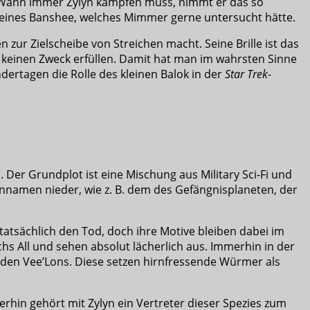
lt. Wann immer Zylyn kämpfen muss, nimmt er das so
in eines Banshee, welches Mimmer gerne untersucht hätte.
zur Zielscheibe von Streichen macht. Seine Brille ist das
t keinen Zweck erfüllen. Damit hat man im wahrsten Sinne
dertagen die Rolle des kleinen Balok in der
Star Trek
-
 Der Grundplot ist eine Mischung aus Military Sci-Fi und
tennamen nieder, wie z. B. dem des Gefängnisplaneten, der
tatsächlich den Tod, doch ihre Motive bleiben dabei im
hs All und sehen absolut lächerlich aus. Immerhin in der
oiden Vee’Lons. Diese setzen hirnfressende Würmer als
erhin gehört mit Zylyn ein Vertreter dieser Spezies zum