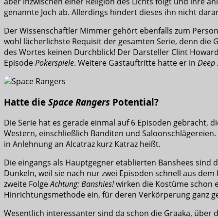
aber inzwischen einer Religion des Lichts folgt und ihre
genannte Joch ab. Allerdings hindert dieses ihn nicht da
Der Wissenschaftler Mimmer gehört ebenfalls zum Personal 
wohl lächerlichste Requisit der gesamten Serie, denn die
des Wortes keinen Durchblick! Der Darsteller Clint Howard 
Episode
Pokerspiele
. Weitere Gastauftritte hatte er in
Deep 
Hatte die
Space Rangers
Potential?
Die Serie hat es gerade einmal auf 6 Episoden gebracht, d
Western, einschließlich Banditen und Saloonschlägereien. 
in Anlehnung an Alcatraz kurz Katraz heißt.
Die eingangs als Hauptgegner etablierten Banshees sind d
Dunkeln, weil sie nach nur zwei Episoden schnell aus dem 
zweite Folge
Achtung: Banshies!
wirken die Kostüme schon et
Hinrichtungsmethode ein, für deren Verkörperung ganz 
Wesentlich interessanter sind da schon die Graaka, über d