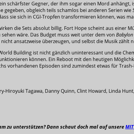
ein schärfster Gegner, der ihm sogar einen Mord anhängt, i
 gegeben, obgleich teils schamlos bei anderen Serien wie
 dass sie sich in CGI-Tropfen transformieren können, was m
ken die Sets absolut billig. Fort Hope scheint aus einer Mü
 zu sehen wäre. Das Budget muss weit unter dem von
Babylon
nicht ansatzweise überzeugen, und selbst die Musik zählt 
 World Building ist nicht gänzlich uninteressant und die C
ktionieren können. Ein Reboot mit den heutigen Möglichkeit
e sechs vorhandenen Episoden sind zumindest etwas für Tras
ry-Hiroyuki Tagawa, Danny Quinn, Clint Howard, Linda Hunt,
eam zu unterstützen? Dann schaut doch mal auf unsere
MI