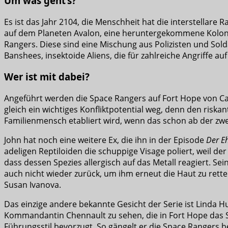
Um was geht’s?
Es ist das Jahr 2104, die Menschheit hat die interstellare
auf dem Planeten Avalon, eine heruntergekommene Kolonie,
Rangers. Diese sind eine Mischung aus Polizisten und So
Banshees, insektoide Aliens, die für zahlreiche Angriffe au
Wer ist mit dabei?
Angeführt werden die Space Rangers auf Fort Hope von Capta
gleich ein wichtiges Konfliktpotential weg, denn den riskan
Familienmensch etabliert wird, wenn das schon ab der zwei
John hat noch eine weitere Ex, die ihn in der Episode
Der E
adeligen Reptiloiden die schuppige Visage poliert, weil d
dass dessen Spezies allergisch auf das Metall reagiert. Se
auch nicht wieder zurück, um ihm erneut die Haut zu rette
Susan Ivanova.
Das einzige andere bekannte Gesicht der Serie ist Linda H
Kommandantin Chennault zu sehen, die in Fort Hope das Sag
Führungsstil bevorzugt. So gängelt er die Space Rangers b