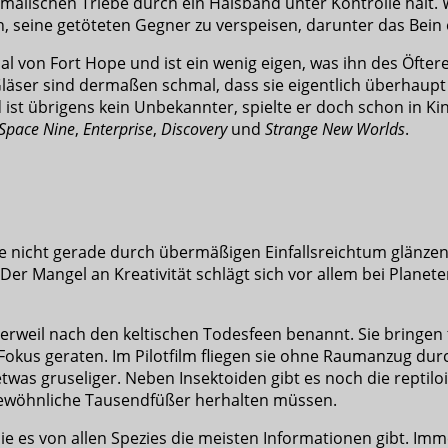
 animalischen Triebe durch ein Halsband unter Kontrolle hä
ran, seine getöteten Gegner zu verspeisen, darunter das Be
von Fort Hope und ist ein wenig eigen, was ihn des Öfteren 
 Gläser sind dermaßen schmal, dass sie eigentlich überhaup
ist übrigens kein Unbekannter, spielte er doch schon in Kin
Space Nine
,
Enterprise
,
Discovery
und
Strange New Worlds
.
ie nicht gerade durch übermäßigen Einfallsreichtum glänzen.
Der Mangel an Kreativität schlägt sich vor allem bei Plane
erweil nach den keltischen Todesfeen benannt. Sie bringen 
Fokus geraten. Im Pilotfilm fliegen sie ohne Raumanzug durc
was gruseliger. Neben Insektoiden gibt es noch die reptil
gewöhnliche Tausendfüßer herhalten müssen.
ie es von allen Spezies die meisten Informationen gibt. Imm