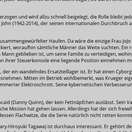
rzogen und wird allzu schnell beigelegt, die Rolle bleibt 
d John (1942-2014), der seinen internationalen Durchbruch
 zusammengewürfelter Haufen. Da wäre die einzige Frau JoJ
kiert, woraufhin sämtliche Männer das Weite suchten. Ein
 Mann geblieben ist, um seine Familie zu verteidigen, wohing
n ihrer Steuerkonsole eine liegende Position einnehmen mu
), der ein wandelndes Ersatzteillager ist. Er hat einen Cyb
usnehmen. Mitten im Betrieb wohlbemerkt, was Krueger eigen
zimmerter Elektroschrott. Seine kybernetischen Verbesseru
ncaid (Danny Quinn), der kein Fettnäpfchen auslässt. Sein V
che Mission hat gehen lassen. Allerdings hat der sich freiw
ssen Flachwitze, die die Serie natürlich nicht retten konnt
ary-Hiroyuki Tagawa) ist durchaus interessant. Er gehört d