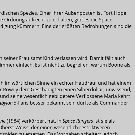
irdischen Spezies. Einer ihrer Außenposten ist Fort Hope
 Ordnung aufrecht zu erhalten, gibt es die Space
teidigung kümmern. Eine der größten Bedrohungen sind die
n seiner Frau samt Kind verlassen wird. Damit fällt auch
t immer einfach. Es ist nicht zu begreifen, warum Boone als
ch im wörtlichen Sinne ein echter Haudrauf und hat einem
 der Rowdy dem Geschädigten einen Silberdollar, unwissend,
b und seine wesentlich gebildetere Verflossene Marla kehrt
abylon 5
-Fans besser bekannt sein dürfte als Commander
ne
(1984) verkörpert hat. In
Space Rangers
ist sie als
berst Weiss, der einen wesentlich restriktiveren
ndroiden zu ersetzen. Das Vorhaben scheitert jedoch