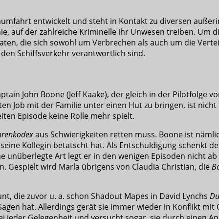
 Raumfahrt entwickelt und steht in Kontakt zu diversen außer
 auf der zahlreiche Kriminelle ihr Unwesen treiben. Um die
ldaten, die sich sowohl um Verbrechen als auch um die Ver
f den Schiffsverkehr verantwortlich sind.
in John Boone (Jeff Kaake), der gleich in der Pilotfolge vo
ten Job mit der Familie unter einen Hut zu bringen, ist nich
ten Episode keine Rolle mehr spielt.
hrenkodex
aus Schwierigkeiten retten muss. Boone ist nämli
er seine Kollegin betatscht hat. Als Entschuldigung schenkt
ine unüberlegte Art legt er in den wenigen Episoden nicht a
n. Gespielt wird Marla übrigens von Claudia Christian, die
B
unt, die zuvor u. a. schon Shadout Mapes in David Lynchs
Du
en hat. Allerdings gerät sie immer wieder in Konflikt mit O
ei jeder Gelegenheit und versucht sogar, sie durch einen A