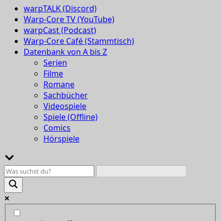
warpTALK (Discord)
Warp-Core TV (YouTube)
warpCast (Podcast)
Warp-Core Café (Stammtisch)
Datenbank von A bis Z
Serien
Filme
Romane
Sachbücher
Videospiele
Spiele (Offline)
Comics
Hörspiele