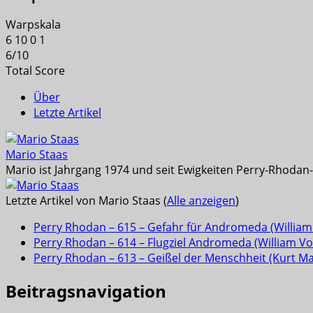
Warpskala
6
10
0
1
6
/
10
Total Score
Über
Letzte Artikel
Mario Staas
Mario ist Jahrgang 1974 und seit Ewigkeiten Perry-Rhodan-L
Letzte Artikel von Mario Staas
(
Alle anzeigen
)
Perry Rhodan – 615 – Gefahr für Andromeda (William 
Perry Rhodan – 614 – Flugziel Andromeda (William Vol
Perry Rhodan – 613 – Geißel der Menschheit (Kurt M
Beitragsnavigation