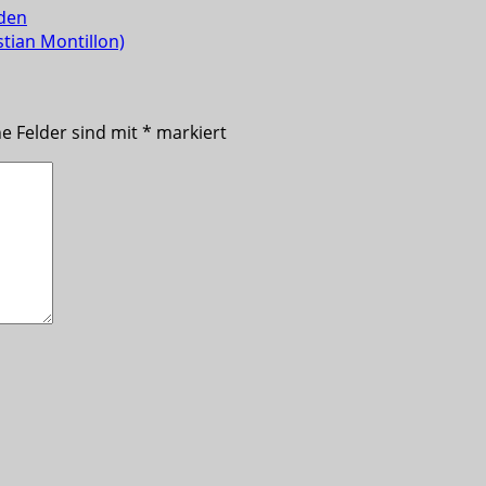
nden
tian Montillon)
he Felder sind mit
*
markiert