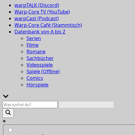
warpTALK (Discord)
Warp-Core TV (YouTube)
warpCast (Podcast)
Warp-Core Café (Stammtisch)
Datenbank von A bis Z
Serien
Filme
Romane
Sachbücher
Videospiele
Spiele (Offline)
Comics
Hörspiele