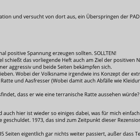
 Station und versucht von dort aus, ein Überspringen der 
nmal positive Spannung erzeugen sollten. SOLLTEN!
mpel schießt das vorliegende Heft auch am Ziel der positiven
ner aggressiv und beide Seiten bekämpfen sich.
rieben. Wobei der Volksname irgendwie ins Konzept der extr
atte und Aasfresser (Wobei damit auch Abfälle wie Kleidun
indet, dass er wie eine terranische Ratte aussehen würde? I
d auch hier ist wieder so einiges dabei, was für mich einfach
e geschuldet. 1973, das sind zum Zeitpunkt dieser Rezensio
35 Seiten eigentlich gar nichts weiter passiert, außer das