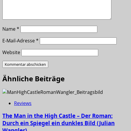
Name
*
E-Mail-Adresse
*
Website
Ähnliche Beiträge
Reviews
The Man in the High Castle – Der Roman:
Durch ein Spiegel ein dunkles Bild (Julian
Wangler)