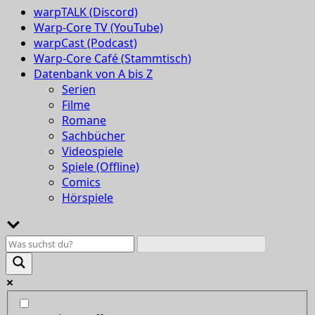
warpTALK (Discord)
Warp-Core TV (YouTube)
warpCast (Podcast)
Warp-Core Café (Stammtisch)
Datenbank von A bis Z
Serien
Filme
Romane
Sachbücher
Videospiele
Spiele (Offline)
Comics
Hörspiele