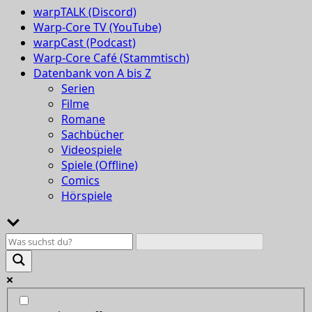
warpTALK (Discord)
Warp-Core TV (YouTube)
warpCast (Podcast)
Warp-Core Café (Stammtisch)
Datenbank von A bis Z
Serien
Filme
Romane
Sachbücher
Videospiele
Spiele (Offline)
Comics
Hörspiele