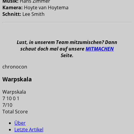
Musik:
Hans Zimmer
Kamera:
Hoyte van Hoytema
Schnitt:
Lee Smith
Lust, in unserem Team mitzumischen? Dann
schaut doch mal auf unsere
MITMACHEN
Seite.
chronocon
Warpskala
Warpskala
7
10
0
1
7
/
10
Total Score
Über
Letzte Artikel