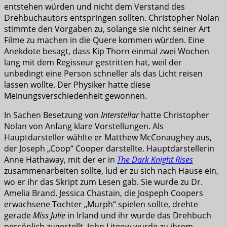
entstehen würden und nicht dem Verstand des
Drehbuchautors entspringen sollten. Christopher Nolan
stimmte den Vorgaben zu, solange sie nicht seiner Art
Filme zu machen in die Quere kommen würden. Eine
Anekdote besagt, dass Kip Thorn einmal zwei Wochen
lang mit dem Regisseur gestritten hat, weil der
unbedingt eine Person schneller als das Licht reisen
lassen wollte. Der Physiker hatte diese
Meinungsverschiedenheit gewonnen.
In Sachen Besetzung von
Interstellar
hatte Christopher
Nolan von Anfang klare Vorstellungen. Als
Hauptdarsteller wählte er Matthew McConaughey aus,
der Joseph „Coop“ Cooper darstellte. Hauptdarstellerin
Anne Hathaway, mit der er in
The Dark Knight Rises
zusammenarbeiten sollte, lud er zu sich nach Hause ein,
wo er ihr das Skript zum Lesen gab. Sie wurde zu Dr.
Amelia Brand. Jessica Chastain, die Jospeph Coopers
erwachsene Tochter „Murph“ spielen sollte, drehte
gerade
Miss Julie
in Irland und ihr wurde das Drehbuch
persönlich zugestellt. John Litgow wurde zu ihrem