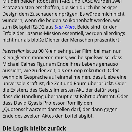
Mit den beiden Robotern TARS und CASE wurden zwei
Protagonisten erschaffen, die sich durch ihr eckiges
Design dem Zuschauer einprägen. Es würde mich nicht
wundern, wenn die beiden so ikonenhaft werden, wie
zum Beispiel R2-D2 aus
Star Wars
. Beide sind für den
Erfolg der Lazarus-Mission essentiell, werden allerdings
nicht nur als bloße Diener der Menschen präsentiert.
Interstellar
ist zu 90 % ein sehr guter Film, bei man nur
Kleinigkeiten monieren muss, wie beispielsweise, dass
Michael Caines Figur am Ende ihres Lebens genauso
aussieht, wie zu der Zeit, als er Coop rekrutiert. Oder
wenn die Gespräche auf einmal meinen, dass Liebe eine
universale Kraft ist, die Zeit und Raum überbrückt. Oder
die Existenz des Geists im ersten Akt, der dafür sorgt,
dass die Handlung überhaupt erst Fahrt aufnimmt. Oder
dass David Gyasis Professor Romilly den
„Quotenschwarzen“ darstellen darf, der dann gegen
Ende des zweiten Aktes den Löffel abgibt.
Die Logik bleibt zurück