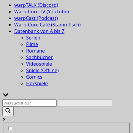
warpTALK (Discord)
Warp-Core TV (YouTube)
warpCast (Podcast)
Warp-Core Café (Stammtisch)
Datenbank von A bis Z
Serien
Filme
Romane
Sachbücher
Videospiele
Spiele (Offline)
Comics
Hörspiele