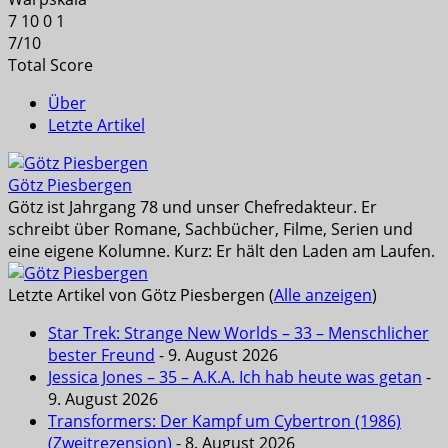
7
10
0
1
7
/
10
Total Score
Über
Letzte Artikel
Götz Piesbergen
Götz ist Jahrgang 78 und unser Chefredakteur. Er
schreibt über Romane, Sachbücher, Filme, Serien und
eine eigene Kolumne. Kurz: Er hält den Laden am Laufen.
Letzte Artikel von Götz Piesbergen
(
Alle anzeigen
)
Star Trek: Strange New Worlds – 33 – Menschlicher
bester Freund
- 9. August 2026
Jessica Jones – 35 – A.K.A. Ich hab heute was getan
-
9. August 2026
Transformers: Der Kampf um Cybertron (1986)
(Zweitrezension)
- 8. August 2026