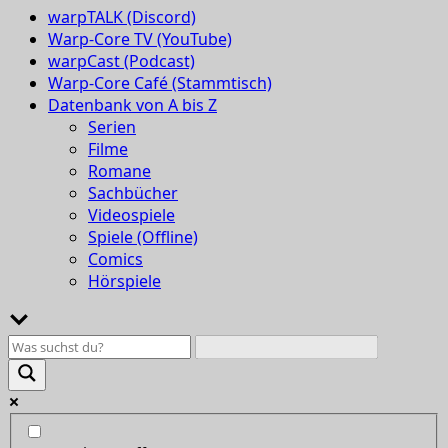
warpTALK (Discord)
Warp-Core TV (YouTube)
warpCast (Podcast)
Warp-Core Café (Stammtisch)
Datenbank von A bis Z
Serien
Filme
Romane
Sachbücher
Videospiele
Spiele (Offline)
Comics
Hörspiele