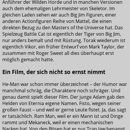
Anführer der Wilden Horde und in manchen Versionen
auch dem ehemaligen Lehrmeister von Skeletor. Im
gleichen Laden sehen wir auch Big Jim Figuren, einer
anderen Actionfiguren Reihe von Mattel, die einen
direkten Bezug zu den Masters of the Universe hat. Das
Spielzeug Battle Cat ist eigentlich der Tiger von Big Jim,
nur anders bemalt und mit Rüstung. Torak wiederum ist
eigentlich Vikor, ein früher Entwurf von Mark Taylor, der
zusammen mit Roger Sweet all dies überhaupt erst
möglich gemacht hatte.
Ein Film, der sich nicht so ernst nimmt
He-Man war schon immer überzeichnet – der Humor war
manchmal schräg, die Charaktere noch schräger. Und
genau damit spielt dieser Film. Der junge Adam gab den
Helden von Eternia eigene Namen. Fisto, wegen seiner
großen Faust – und weil er gerne Leute fistet. Ja, das sagt
er tatsächlich. Ram Man, weil er ein Mann ist und Dinge
rammt und Mekaneck, weil er einen mechanischen
Nacken hat. Von den Bösen hat er nur Trap Jaw benannt,