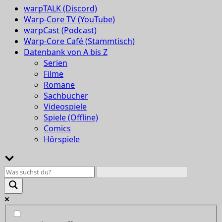
warpTALK (Discord)
Warp-Core TV (YouTube)
warpCast (Podcast)
Warp-Core Café (Stammtisch)
Datenbank von A bis Z
Serien
Filme
Romane
Sachbücher
Videospiele
Spiele (Offline)
Comics
Hörspiele