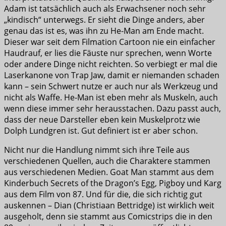
Adam ist tatsächlich auch als Erwachsener noch sehr
„kindisch“ unterwegs. Er sieht die Dinge anders, aber
genau das ist es, was ihn zu He-Man am Ende macht.
Dieser war seit dem Filmation Cartoon nie ein einfacher
Haudrauf, er lies die Fäuste nur sprechen, wenn Worte
oder andere Dinge nicht reichten. So verbiegt er mal die
Laserkanone von Trap Jaw, damit er niemanden schaden
kann – sein Schwert nutze er auch nur als Werkzeug und
nicht als Waffe. He-Man ist eben mehr als Muskeln, auch
wenn diese immer sehr herausstachen. Dazu passt auch,
dass der neue Darsteller eben kein Muskelprotz wie
Dolph Lundgren ist. Gut definiert ist er aber schon.
Nicht nur die Handlung nimmt sich ihre Teile aus
verschiedenen Quellen, auch die Charaktere stammen
aus verschiedenen Medien. Goat Man stammt aus dem
Kinderbuch Secrets of the Dragon’s Egg, Pigboy und Karg
aus dem Film von 87. Und für die, die sich richtig gut
auskennen – Dian (Christiaan Bettridge) ist wirklich weit
ausgeholt, denn sie stammt aus Comicstrips die in den