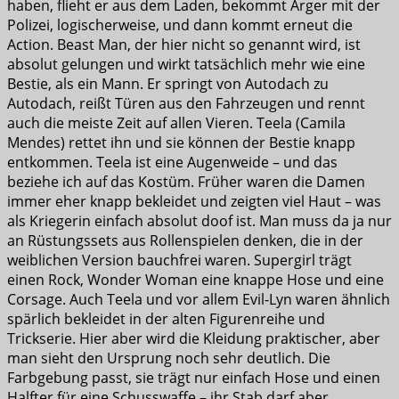
haben, flieht er aus dem Laden, bekommt Ärger mit der
Polizei, logischerweise, und dann kommt erneut die
Action. Beast Man, der hier nicht so genannt wird, ist
absolut gelungen und wirkt tatsächlich mehr wie eine
Bestie, als ein Mann. Er springt von Autodach zu
Autodach, reißt Türen aus den Fahrzeugen und rennt
auch die meiste Zeit auf allen Vieren. Teela (Camila
Mendes) rettet ihn und sie können der Bestie knapp
entkommen. Teela ist eine Augenweide – und das
beziehe ich auf das Kostüm. Früher waren die Damen
immer eher knapp bekleidet und zeigten viel Haut – was
als Kriegerin einfach absolut doof ist. Man muss da ja nur
an Rüstungssets aus Rollenspielen denken, die in der
weiblichen Version bauchfrei waren. Supergirl trägt
einen Rock, Wonder Woman eine knappe Hose und eine
Corsage. Auch Teela und vor allem Evil-Lyn waren ähnlich
spärlich bekleidet in der alten Figurenreihe und
Trickserie. Hier aber wird die Kleidung praktischer, aber
man sieht den Ursprung noch sehr deutlich. Die
Farbgebung passt, sie trägt nur einfach Hose und einen
Halfter für eine Schusswaffe – ihr Stab darf aber