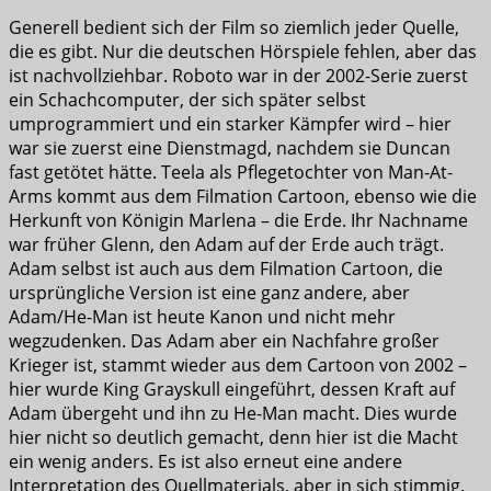
Generell bedient sich der Film so ziemlich jeder Quelle,
die es gibt. Nur die deutschen Hörspiele fehlen, aber das
ist nachvollziehbar. Roboto war in der 2002-Serie zuerst
ein Schachcomputer, der sich später selbst
umprogrammiert und ein starker Kämpfer wird – hier
war sie zuerst eine Dienstmagd, nachdem sie Duncan
fast getötet hätte. Teela als Pflegetochter von Man-At-
Arms kommt aus dem Filmation Cartoon, ebenso wie die
Herkunft von Königin Marlena – die Erde. Ihr Nachname
war früher Glenn, den Adam auf der Erde auch trägt.
Adam selbst ist auch aus dem Filmation Cartoon, die
ursprüngliche Version ist eine ganz andere, aber
Adam/He-Man ist heute Kanon und nicht mehr
wegzudenken. Das Adam aber ein Nachfahre großer
Krieger ist, stammt wieder aus dem Cartoon von 2002 –
hier wurde King Grayskull eingeführt, dessen Kraft auf
Adam übergeht und ihn zu He-Man macht. Dies wurde
hier nicht so deutlich gemacht, denn hier ist die Macht
ein wenig anders. Es ist also erneut eine andere
Interpretation des Quellmaterials, aber in sich stimmig.