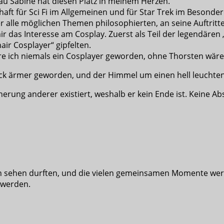
rau Sabine hat diesen Platz in meinem Herzen.
t für Sci Fi im Allgemeinen und für Star Trek im Besonder
 alle möglichen Themen philosophierten, an seine Auftritte 
r das Interesse am Cosplay. Zuerst als Teil der legendären 
ir Cosplayer“ gipfelten.
re ich niemals ein Cosplayer geworden, ohne Thorsten wäre
ück ärmer geworden, und der Himmel um einen hell leuchten
nerung anderer existiert, weshalb er kein Ende ist. Keine A
en sehen durften, und die vielen gemeinsamen Momente wer
 werden.