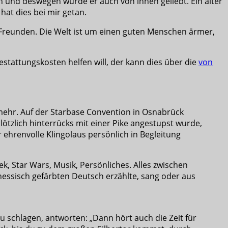
en und deswegen wurde er auch von ihnen geliebt. Ein alter
hat dies bei mir getan.
nen Freunden. Die Welt ist um einen guten Menschen ärmer,
stattungskosten helfen will, der kann dies über die
von
mehr. Auf der Starbase Convention in Osnabrück
lötzlich hinterrücks mit einer Pike angestupst wurde,
 ehrenvolle Klingolaus persönlich in Begleitung
k, Star Wars, Musik, Persönliches. Alles zwischen
ssisch gefärbten Deutsch erzählte, sang oder aus
 schlagen, antworten: „Dann hört auch die Zeit für