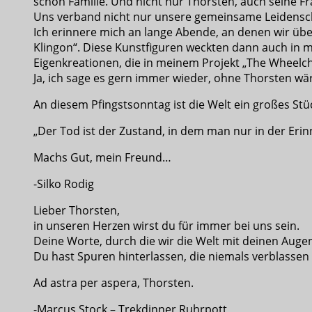
schon Familie. Und nicht nur Thorsten, auch seine F
Uns verband nicht nur unsere gemeinsame Leidenschaf
Ich erinnere mich an lange Abende, an denen wir über
Klingon“. Diese Kunstfiguren weckten dann auch in mi
Eigenkreationen, die in meinem Projekt „The Wheelcha
Ja, ich sage es gern immer wieder, ohne Thorsten wä
An diesem Pfingstsonntag ist die Welt ein großes St
„Der Tod ist der Zustand, in dem man nur in der Erin
Machs Gut, mein Freund…
-Silko Rodig
Lieber Thorsten,
in unseren Herzen wirst du für immer bei uns sein.
Deine Worte, durch die wir die Welt mit deinen Aug
Du hast Spuren hinterlassen, die niemals verblassen
Ad astra per aspera, Thorsten.
-Marcus Stock – Trekdinner Ruhrpott