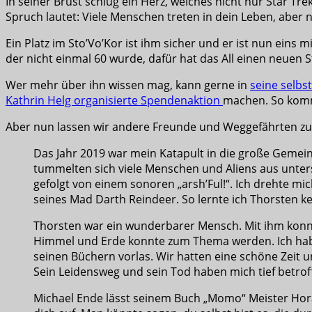
In seiner Brust schlug ein Herz, welches nicht nur Star Tr
Spruch lautet: Viele Menschen treten in dein Leben, aber 
Ein Platz im Sto’Vo’Kor ist ihm sicher und er ist nun eins
der nicht einmal 60 wurde, dafür hat das All einen neuen S
Wer mehr über ihn wissen mag, kann gerne in
seine selbs
Kathrin Helg organisierte Spendenaktion
machen. So komme
Aber nun lassen wir andere Freunde und Weggefährten 
Das Jahr 2019 war mein Katapult in die große Gemei
tummelten sich viele Menschen und Aliens aus untersc
gefolgt von einem sonoren „arsh’Ful!“. Ich drehte mi
seines Mad Darth Reindeer. So lernte ich Thorsten 
Thorsten war ein wunderbarer Mensch. Mit ihm konnte 
Himmel und Erde konnte zum Thema werden. Ich habe 
seinen Büchern vorlas. Wir hatten eine schöne Zeit 
Sein Leidensweg und sein Tod haben mich tief betroff
Michael Ende lässt seinem Buch „Momo“ Meister Hora