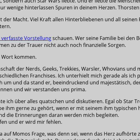
ek, sondern auch Star Wars liebte. Und er liebte die Mensch
nur wenige hinterlassen Spuren in deinem Herzen. Thorsten 
 mit der Macht. Viel Kraft allen Hinterbliebenen und all sei
tern.
t verfasste Vorstellung
schauen. Wer seine Familie bei den Be
n zu der Trauer nicht auch noch finanzielle Sorgen.
zu Wort kommen.
nschaft der Nerds, Geeks, Trekkies, Warsler, Whovians und 
hiedlichen Franchises. Ich unterhielt mich gerade als ich p
ch um und da stand er, beeindruckend und majestätisch, der
kennen und wir verstanden uns prima.
ich über alles quatschen und diskutieren. Egal ob Star Tre
ihm gerne zu gehört, wenn er mit seinem ihm typischen he
und die Erinnerungen daran werden mich begleiten.
en und er wird mir fehlen.
 auf Momos Frage, was denn sei, wenn das Herz aufhörte zu