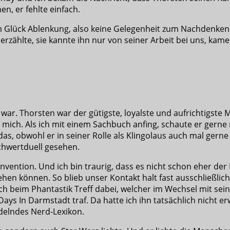
n, er fehlte einfach.
 Glück Ablenkung, also keine Gelegenheit zum Nachdenken. 
m erzählte, sie kannte ihn nur von seiner Arbeit bei uns, ka
war. Thorsten war der gütigste, loyalste und aufrichtigste
mich. Als ich mit einem Sachbuch anfing, schaute er gerne m
s, obwohl er in seiner Rolle als Klingolaus auch mal gerne 
schwertduell gesehen.
ention. Und ich bin traurig, dass es nicht schon eher der F
ehen können. So blieb unser Kontakt halt fast ausschließli
 beim Phantastik Treff dabei, welcher im Wechsel mit sein
Days In Darmstadt traf. Da hatte ich ihn tatsächlich nicht e
delndes Nerd-Lexikon.