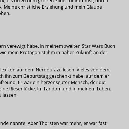
rück, bis du zu dem großen Silbertor kommst, durch
ik. Meine christliche Erziehung und mein Glaube
ehen.
hern verewigt habe. In meinem zweiten Star Wars Buch
 wie mein Protagonist ihm in naher Zukunft an der
mlexikon auf dem Nerdquiz zu lesen. Vieles von dem,
ich ihn zum Geburtstag geschenkt habe, auf dem er
nfreund. Er war ein herzensguter Mensch, der die
t eine Riesenlücke. Im Fandom und in meinem Leben.
u lassen.
unde nannte. Aber Thorsten war mehr, er war fast