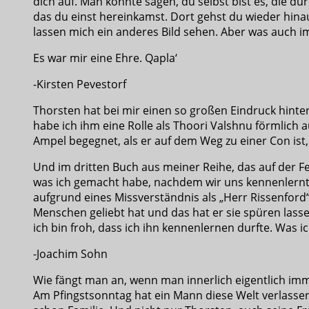
dich auf. Man könnte sagen, du selbst bist es, die d
das du einst hereinkamst. Dort gehst du wieder hinau
lassen mich ein anderes Bild sehen. Aber was auch im
Es war mir eine Ehre. Qapla‘
-Kirsten Pevestorf
Thorsten hat bei mir einen so großen Eindruck hinte
habe ich ihm eine Rolle als Thoori Valshnu förmlich 
Ampel begegnet, als er auf dem Weg zu einer Con ist,
Und im dritten Buch aus meiner Reihe, das auf der Fe
was ich gemacht habe, nachdem wir uns kennenlernten
aufgrund eines Missverständnis als „Herr Rissenford
Menschen geliebt hat und das hat er sie spüren lass
ich bin froh, dass ich ihn kennenlernen durfte. Was i
-Joachim Sohn
Wie fängt man an, wenn man innerlich eigentlich imm
Am Pfingstsonntag hat ein Mann diese Welt verlassen