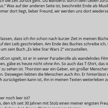
urch die Zeit zurück geht. Du wanderst durch dein Leben zu
s.“ Was auf der anderen Seite ist, beschreibt Ende als Mus
mer dort liegt, lieber Freund, wir werden uns dort wieders
rlassen, dass ich ihn schon nach kurzer Zeit in meinen Büc
auf den Leib geschrieben. Am Ende des Buches schreibe ich,
 um sein Buch „Es lebe Star Wars 2“ vorzustellen.
dCon spielt, ist er in seiner Paraderolle als wandelndes Fil
, gäbe es heute nicht ohne ihn. So auch das T-Shirt, das 
“ zu sehen ist. Thorsten war ein Geber, ein großer Mensche
en. Deswegen liebten die Menschen auch ihn. Er hinterläss
ch zurückgeben kann ist, ihn in meinen Texten weiterleben z
er noch leer ist?
, den ich seit 30 Jahren mit Stolz einen meiner engsten Fre