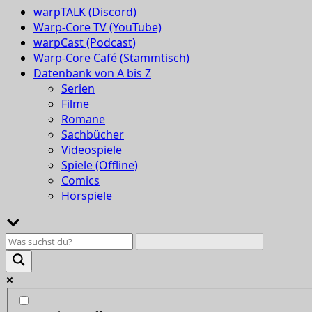
warpTALK (Discord)
Warp-Core TV (YouTube)
warpCast (Podcast)
Warp-Core Café (Stammtisch)
Datenbank von A bis Z
Serien
Filme
Romane
Sachbücher
Videospiele
Spiele (Offline)
Comics
Hörspiele