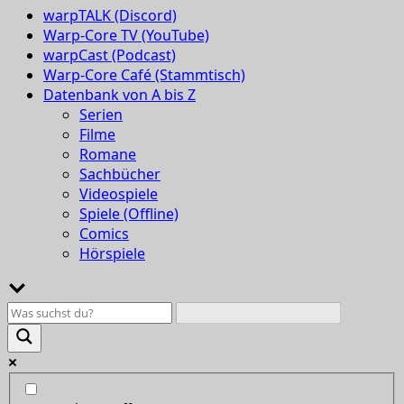
warpTALK (Discord)
Warp-Core TV (YouTube)
warpCast (Podcast)
Warp-Core Café (Stammtisch)
Datenbank von A bis Z
Serien
Filme
Romane
Sachbücher
Videospiele
Spiele (Offline)
Comics
Hörspiele