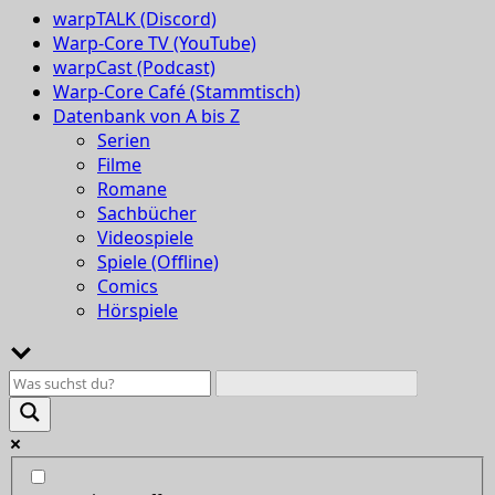
warpTALK (Discord)
Warp-Core TV (YouTube)
warpCast (Podcast)
Warp-Core Café (Stammtisch)
Datenbank von A bis Z
Serien
Filme
Romane
Sachbücher
Videospiele
Spiele (Offline)
Comics
Hörspiele