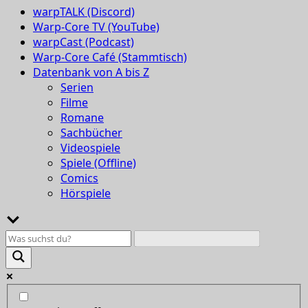
warpTALK (Discord)
Warp-Core TV (YouTube)
warpCast (Podcast)
Warp-Core Café (Stammtisch)
Datenbank von A bis Z
Serien
Filme
Romane
Sachbücher
Videospiele
Spiele (Offline)
Comics
Hörspiele