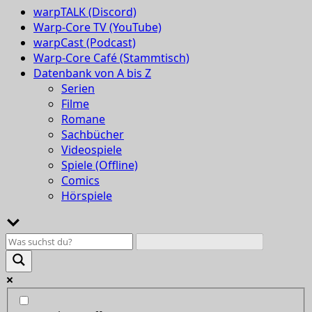
warpTALK (Discord)
Warp-Core TV (YouTube)
warpCast (Podcast)
Warp-Core Café (Stammtisch)
Datenbank von A bis Z
Serien
Filme
Romane
Sachbücher
Videospiele
Spiele (Offline)
Comics
Hörspiele