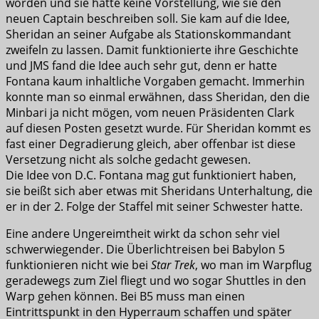
worden und sie hatte keine Vorstellung, wie sie den
neuen Captain beschreiben soll. Sie kam auf die Idee,
Sheridan an seiner Aufgabe als Stationskommandant
zweifeln zu lassen. Damit funktionierte ihre Geschichte
und JMS fand die Idee auch sehr gut, denn er hatte
Fontana kaum inhaltliche Vorgaben gemacht. Immerhin
konnte man so einmal erwähnen, dass Sheridan, den die
Minbari ja nicht mögen, vom neuen Präsidenten Clark
auf diesen Posten gesetzt wurde. Für Sheridan kommt es
fast einer Degradierung gleich, aber offenbar ist diese
Versetzung nicht als solche gedacht gewesen.
Die Idee von D.C. Fontana mag gut funktioniert haben,
sie beißt sich aber etwas mit Sheridans Unterhaltung, die
er in der 2. Folge der Staffel mit seiner Schwester hatte.
Eine andere Ungereimtheit wirkt da schon sehr viel
schwerwiegender. Die Überlichtreisen bei Babylon 5
funktionieren nicht wie bei
Star Trek
, wo man im Warpflug
geradewegs zum Ziel fliegt und wo sogar Shuttles in den
Warp gehen können. Bei B5 muss man einen
Eintrittspunkt in den Hyperraum schaffen und später