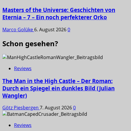
Masters of the Universe: Geschichten von
Eternia – 7 – Ein noch perfekterer Orko
Marco Golüke
6. August 2026
0
Schon gesehen?
Reviews
The Man in the High Castle – Der Roman:
Durch ein Spiegel ein dunkles Bild (Julian
Wangler)
Götz Piesbergen
7. August 2026
0
Reviews