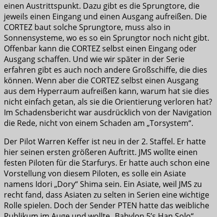
einen Austrittspunkt. Dazu gibt es die Sprungtore, die
jeweils einen Eingang und einen Ausgang aufreißen. Die
CORTEZ baut solche Sprungtore, muss also in
Sonnensysteme, wo es so ein Sprungtor noch nicht gibt.
Offenbar kann die CORTEZ selbst einen Eingang oder
Ausgang schaffen. Und wie wir später in der Serie
erfahren gibt es auch noch andere Großschiffe, die dies
können. Wenn aber die CORTEZ selbst einen Ausgang
aus dem Hyperraum aufreißen kann, warum hat sie dies
nicht einfach getan, als sie die Orientierung verloren hat?
Im Schadensbericht war ausdrücklich von der Navigation
die Rede, nicht von einem Schaden am „Torsystem“.
Der Pilot Warren Keffer ist neu in der 2. Staffel. Er hatte
hier seinen ersten größeren Auftritt. JMS wollte einen
festen Piloten für die Starfurys. Er hatte auch schon eine
Vorstellung von diesem Piloten, es solle ein Asiate
namens Idori „Dory“ Shima sein. Ein Asiate, weil JMS zu
recht fand, dass Asiaten zu selten in Serien eine wichtige
Rolle spielen. Doch der Sender PTEN hatte das weibliche
Publikum im Auge und wollte „Babylon 5’s Han Solo“,