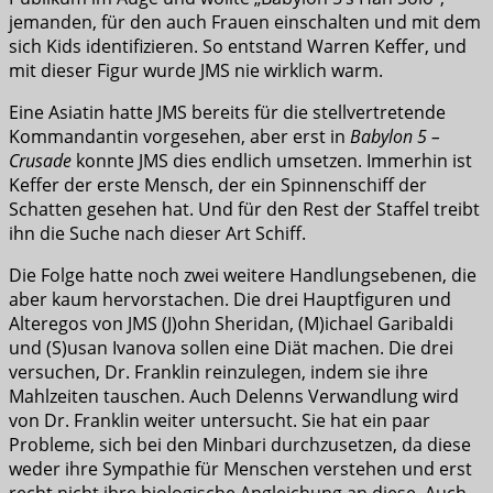
jemanden, für den auch Frauen einschalten und mit dem
sich Kids identifizieren. So entstand Warren Keffer, und
mit dieser Figur wurde JMS nie wirklich warm.
Eine Asiatin hatte JMS bereits für die stellvertretende
Kommandantin vorgesehen, aber erst in
Babylon 5 –
Crusade
konnte JMS dies endlich umsetzen. Immerhin ist
Keffer der erste Mensch, der ein Spinnenschiff der
Schatten gesehen hat. Und für den Rest der Staffel treibt
ihn die Suche nach dieser Art Schiff.
Die Folge hatte noch zwei weitere Handlungsebenen, die
aber kaum hervorstachen. Die drei Hauptfiguren und
Alteregos von JMS (J)ohn Sheridan, (M)ichael Garibaldi
und (S)usan Ivanova sollen eine Diät machen. Die drei
versuchen, Dr. Franklin reinzulegen, indem sie ihre
Mahlzeiten tauschen. Auch Delenns Verwandlung wird
von Dr. Franklin weiter untersucht. Sie hat ein paar
Probleme, sich bei den Minbari durchzusetzen, da diese
weder ihre Sympathie für Menschen verstehen und erst
recht nicht ihre biologische Angleichung an diese. Auch