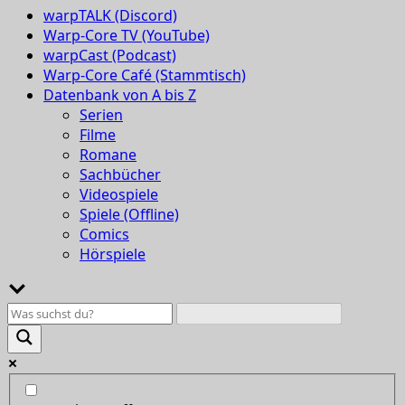
warpTALK (Discord)
Warp-Core TV (YouTube)
warpCast (Podcast)
Warp-Core Café (Stammtisch)
Datenbank von A bis Z
Serien
Filme
Romane
Sachbücher
Videospiele
Spiele (Offline)
Comics
Hörspiele