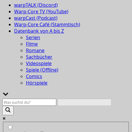
warpTALK (Discord)
Warp-Core TV (YouTube)
warpCast (Podcast)
Warp-Core Café (Stammtisch)
Datenbank von A bis Z
Serien
Filme
Romane
Sachbücher
Videospiele
Spiele (Offline)
Comics
Hörspiele