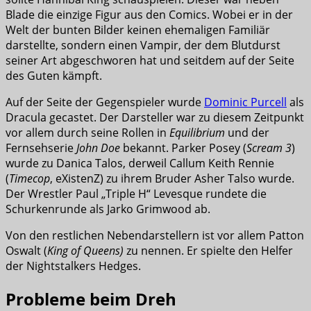
Blade die einzige Figur aus den Comics. Wobei er in der
Welt der bunten Bilder keinen ehemaligen Familiär
darstellte, sondern einen Vampir, der dem Blutdurst
seiner Art abgeschworen hat und seitdem auf der Seite
des Guten kämpft.
Auf der Seite der Gegenspieler wurde
Dominic Purcell
als
Dracula gecastet. Der Darsteller war zu diesem Zeitpunkt
vor allem durch seine Rollen in
Equilibrium
und der
Fernsehserie
John Doe
bekannt. Parker Posey (
Scream 3
)
wurde zu Danica Talos, derweil Callum Keith Rennie
(
Timecop
, eXistenZ) zu ihrem Bruder Asher Talso wurde.
Der Wrestler Paul „Triple H“ Levesque rundete die
Schurkenrunde als Jarko Grimwood ab.
Von den restlichen Nebendarstellern ist vor allem Patton
Oswalt (
King of Queens)
zu nennen. Er spielte den Helfer
der Nightstalkers Hedges.
Probleme beim Dreh