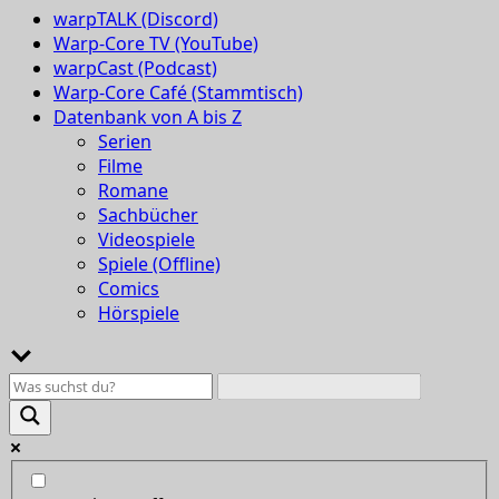
warpTALK (Discord)
Warp-Core TV (YouTube)
warpCast (Podcast)
Warp-Core Café (Stammtisch)
Datenbank von A bis Z
Serien
Filme
Romane
Sachbücher
Videospiele
Spiele (Offline)
Comics
Hörspiele