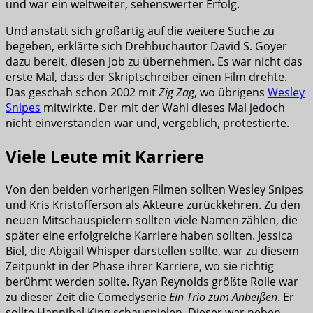
und war ein weltweiter, sehenswerter Erfolg.
Und anstatt sich großartig auf die weitere Suche zu
begeben, erklärte sich Drehbuchautor David S. Goyer
dazu bereit, diesen Job zu übernehmen. Es war nicht das
erste Mal, dass der Skriptschreiber einen Film drehte.
Das geschah schon 2002 mit
Zig Zag
, wo übrigens
Wesley
Snipes
mitwirkte. Der mit der Wahl dieses Mal jedoch
nicht einverstanden war und, vergeblich, protestierte.
Viele Leute mit Karriere
Von den beiden vorherigen Filmen sollten Wesley Snipes
und Kris Kristofferson als Akteure zurückkehren. Zu den
neuen Mitschauspielern sollten viele Namen zählen, die
später eine erfolgreiche Karriere haben sollten. Jessica
Biel, die Abigail Whisper darstellen sollte, war zu diesem
Zeitpunkt in der Phase ihrer Karriere, wo sie richtig
berühmt werden sollte. Ryan Reynolds größte Rolle war
zu dieser Zeit die Comedyserie
Ein Trio zum Anbeißen
. Er
sollte Hannibal King schauspielen. Dieser war neben