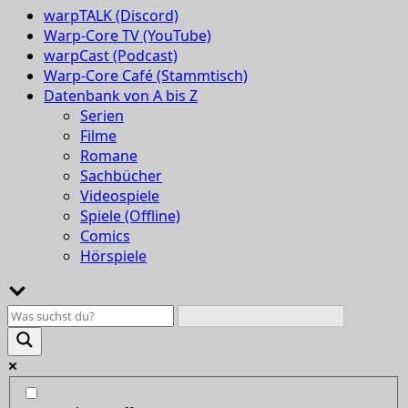
warpTALK (Discord)
Warp-Core TV (YouTube)
warpCast (Podcast)
Warp-Core Café (Stammtisch)
Datenbank von A bis Z
Serien
Filme
Romane
Sachbücher
Videospiele
Spiele (Offline)
Comics
Hörspiele