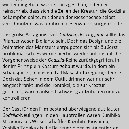
wieder eingebaut wurde. Dies geschah, indem er
reinschrieb, dass sich die Zellen der Kreatur, die Godzilla
bekämpfen sollte, mit denen der Riesenechse selbst
verschmolzen, was für ihren Riesenwuchs sorgen sollte.
Der große Antagonist von
Godzilla, der Urgigant
sollte das
Pflanzenwesen Biollante sein. Doch das Design und die
Animation des Monsters entpuppten sich als äußerst
problematisch. Es wurde hierbei wieder auf die übliche
Vorgehensweise der
Godzilla
-Reihe zurückgegriffen, in
der im Prinzip ein Kostüm gebaut wurde, in dem ein
Schauspieler, in diesem Fall Masashi Takegumi, steckte.
Doch das Sehen in dem Outfit drinnen war nur sehr
eingeschränkt und die Tentakel, die zur Kreatur
gehörten, waren äußerst schwierig aufzubauen und zu
kontrollieren.
Der Cast für den Film bestand überwiegend aus lauter
Godzilla
-Neulingen. In den Hauptrollen waren Kunihiko
Mitamura als Wissenschaftler Kazuhito Kirishima,
Yoshiko Tanaka als die Betreuerin der psi-talentierten