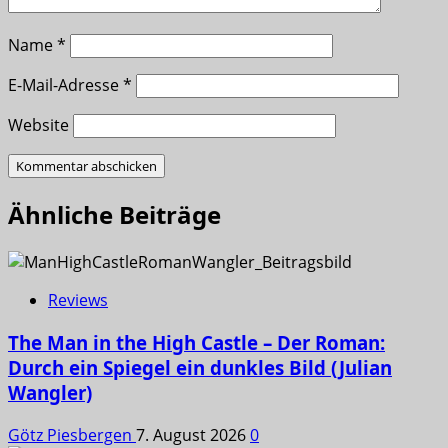
Name
*
E-Mail-Adresse
*
Website
Ähnliche Beiträge
Reviews
The Man in the High Castle – Der Roman:
Durch ein Spiegel ein dunkles Bild (Julian
Wangler)
Götz Piesbergen
7. August 2026
0