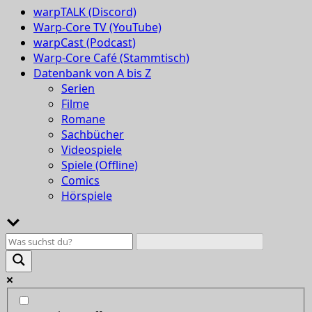
warpTALK (Discord)
Warp-Core TV (YouTube)
warpCast (Podcast)
Warp-Core Café (Stammtisch)
Datenbank von A bis Z
Serien
Filme
Romane
Sachbücher
Videospiele
Spiele (Offline)
Comics
Hörspiele