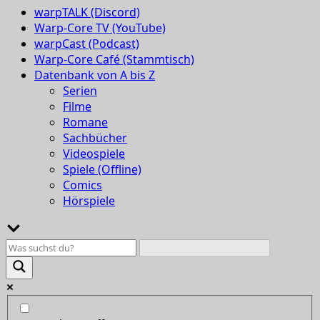
warpTALK (Discord)
Warp-Core TV (YouTube)
warpCast (Podcast)
Warp-Core Café (Stammtisch)
Datenbank von A bis Z
Serien
Filme
Romane
Sachbücher
Videospiele
Spiele (Offline)
Comics
Hörspiele