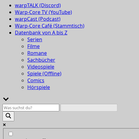
warpTALK (Discord)
Warp-Core TV (YouTube)
warpCast (Podcast)
Warp-Core Café (Stammtisch)
Datenbank von A bis Z
Serien
Filme
Romane
Sachbücher
Videospiele
Spiele (Offline)
Comics
Hörspiele