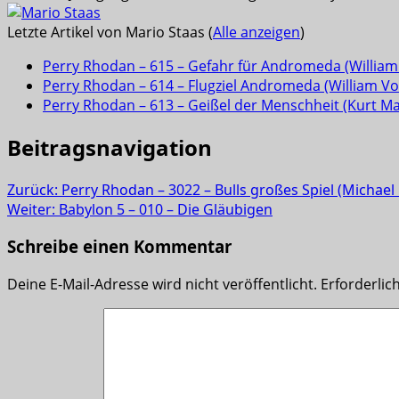
Letzte Artikel von Mario Staas
(
Alle anzeigen
)
Perry Rhodan – 615 – Gefahr für Andromeda (William 
Perry Rhodan – 614 – Flugziel Andromeda (William Vol
Perry Rhodan – 613 – Geißel der Menschheit (Kurt M
Beitragsnavigation
Zurück:
Perry Rhodan – 3022 – Bulls großes Spiel (Michae
Weiter:
Babylon 5 – 010 – Die Gläubigen
Schreibe einen Kommentar
Deine E-Mail-Adresse wird nicht veröffentlicht.
Erforderlic