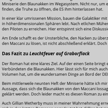
Miniserie den Blaunakken im Wegasystem. Nicht nur, um 
finden, die Truhe zu öffnen, die ES ihm hinterlassen hat.
In einer klar umrissenen Mission, bauen die Galaktiker mit
in höherdimensionalen Sphären lebt. Nach etlichen Mühen
den Piloten zu erreichen. Hier entspinnt sich eine Diskuss
Am Ende schafft es der Unsterbliche, den Nacken zu überze
den Maccani zu lösen, ist nicht abschließend erklärt. Doch
Das Fazit zu
Leuchtfeuer auf Graborflack
Der Roman hat eine klares Ziel. Auf der einen Seite bringt
Verbündeten die Blaunakken. Hier lässt sich für mich auch 
Volumen hat, um die wundersamen Dinge an Bord der DER
Beim mittlerweile neunten Heft der Miniserie hätte ich m
Aussage, dass sich die Blaunakken von den Maccani lossagen
geklärt werden. Doch leider macht es diesen Roman zu eine
Auch Gillian Wetherby muss in meiner Wahrnehmung erneut F