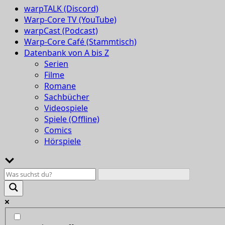
warpTALK (Discord)
Warp-Core TV (YouTube)
warpCast (Podcast)
Warp-Core Café (Stammtisch)
Datenbank von A bis Z
Serien
Filme
Romane
Sachbücher
Videospiele
Spiele (Offline)
Comics
Hörspiele