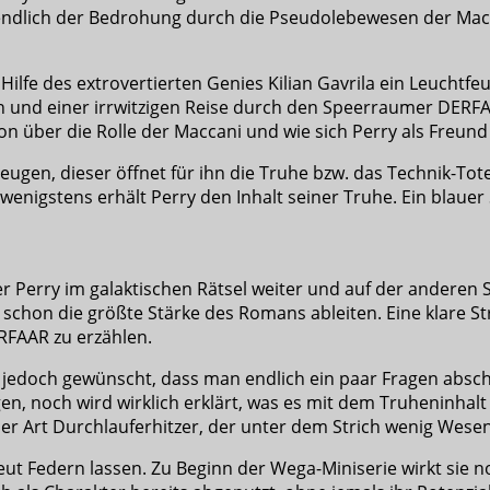
endlich der Bedrohung durch die Pseudolebewesen der Mac
 Hilfe des extrovertierten Genies Kilian Gavrila ein Leuchtf
 und einer irrwitzigen Reise durch den Speerraumer DERFAA
ion über die Rolle der Maccani und wie sich Perry als Freun
ugen, dieser öffnet für ihn die Truhe bzw. das Technik-Tote
 wenigstens erhält Perry den Inhalt seiner Truhe. Ein blaue
 er Perry im galaktischen Rätsel weiter und auf der anderen 
schon die größte Stärke des Romans ableiten. Eine klare Str
FAAR zu erzählen.
ir jedoch gewünscht, dass man endlich ein paar Fragen absc
, noch wird wirklich erklärt, was es mit dem Truheninhalt au
r Art Durchlauferhitzer, der unter dem Strich wenig Wesent
edern lassen. Zu Beginn der Wega-Miniserie wirkt sie noch 