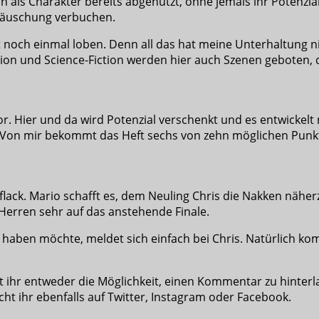
ch als Charakter bereits abgenutzt, ohne jemals ihr Potenzi
ttäuschung verbuchen.
 noch einmal loben. Denn all das hat meine Unterhaltung n
ction und Science-Fiction werden hier auch Szenen geboten
or. Hier und da wird Potenzial verschenkt und es entwickelt 
. Von mir bekommt das Heft sechs von zehn möglichen Punk
ack. Mario schafft es, dem Neuling Chris die Nakken näher
 Herren sehr auf das anstehende Finale.
 haben möchte, meldet sich einfach bei Chris. Natürlich ko
ihr entweder die Möglichkeit, einen Kommentar zu hinterlas
t ihr ebenfalls auf Twitter, Instagram oder Facebook.