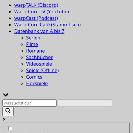
warpTALK (Discord)
Warp-Core TV (YouTube)
warpCast (Podcast)
Warp-Core Café (Stammtisch)
Datenbank von A bis Z
Serien
Filme
Romane
Sachbücher
Videospiele
Spiele (Offline)
Comics
Hörspiele