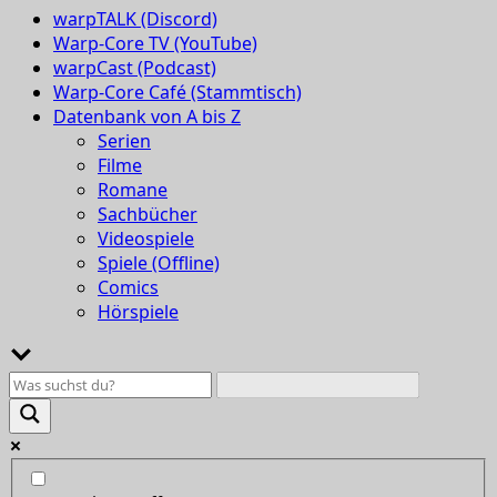
warpTALK (Discord)
Warp-Core TV (YouTube)
warpCast (Podcast)
Warp-Core Café (Stammtisch)
Datenbank von A bis Z
Serien
Filme
Romane
Sachbücher
Videospiele
Spiele (Offline)
Comics
Hörspiele