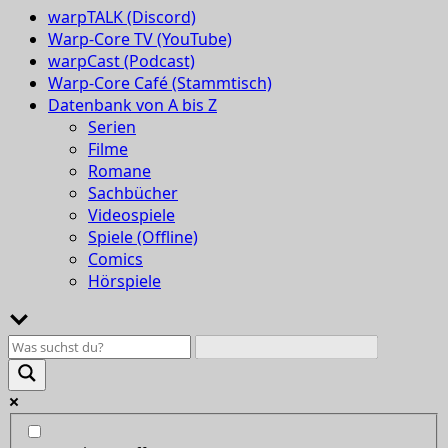
warpTALK (Discord)
Warp-Core TV (YouTube)
warpCast (Podcast)
Warp-Core Café (Stammtisch)
Datenbank von A bis Z
Serien
Filme
Romane
Sachbücher
Videospiele
Spiele (Offline)
Comics
Hörspiele