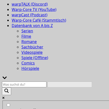
warpTALK (Discord)
Warp-Core TV (YouTube)
warpCast (Podcast)
Warp-Core Café (Stammtisch)
Datenbank von A bis Z
Serien
Filme
Romane
Sachbücher
Videospiele
Spiele (Offline)
Comics
Hörspiele