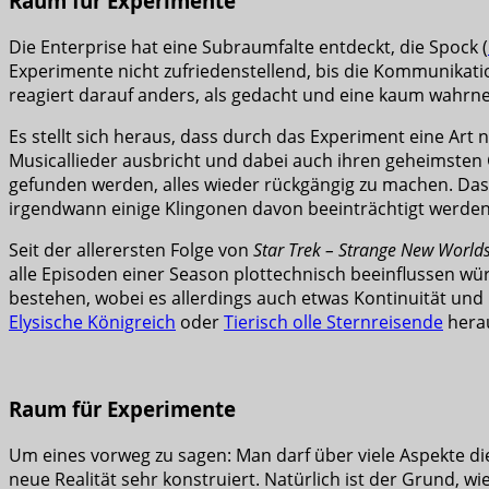
Raum für Experimente
Die Enterprise hat eine Subraumfalte entdeckt, die Spock (
Experimente nicht zufriedenstellend, bis die Kommunikatio
reagiert darauf anders, als gedacht und eine kaum wahrn
Es stellt sich heraus, dass durch das Experiment eine Art
Musicallieder ausbricht und dabei auch ihren geheimsten G
gefunden werden, alles wieder rückgängig zu machen. Das a
irgendwann einige Klingonen davon beeinträchtigt werden, 
Seit der allerersten Folge von
Star Trek – Strange New World
alle Episoden einer Season plottechnisch beeinflussen wür
bestehen, wobei es allerdings auch etwas Kontinuität u
Elysische Königreich
oder
Tierisch olle Sternreisende
hera
Raum für Experimente
Um eines vorweg zu sagen: Man darf über viele Aspekte dies
neue Realität sehr konstruiert. Natürlich ist der Grund, wi