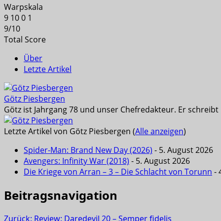
Warpskala
9
10
0
1
9
/
10
Total Score
Über
Letzte Artikel
Götz Piesbergen
Götz ist Jahrgang 78 und unser Chefredakteur. Er schreib
Letzte Artikel von Götz Piesbergen
(
Alle anzeigen
)
Spider-Man: Brand New Day (2026)
- 5. August 2026
Avengers: Infinity War (2018)
- 5. August 2026
Die Kriege von Arran – 3 – Die Schlacht von Torunn
- 
Beitragsnavigation
Zurück:
Review: Daredevil 20 – Semper fidelis