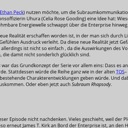
Ethan Peck
) nutzen möchte, um die Subraumkommunikation 
nsoffizierin Uhura (Celia Rose Gooding) eine Idee hat: Wies
ehmbare Energiewelle schwappt über die Enterprise hinweg
 neue Realität erschaffen worden ist, in der man sich durch
efühlen Ausdruck verleiht. Da diese neue Realität jetzt Ge
llerdings ist nicht so einfach , da die Auswirkungen des V
die damit nicht sonderlich glücklich sind.
s
war das Grundkonzept der Serie vor allem eins: Dass es an
de. Stattdessen würde die Reihe ganz wie in der alten
TOS
–
nd bestehende Charakterentwicklungen geben würde. Und da
uskommen. Oder eben jetzt auch
Subraum Rhapsody
.
er Episode nicht nachdenken. Vieles geschieht, weil der Plot
eso erneut James T. Kirk an Bord der Enterprise ist, an den H