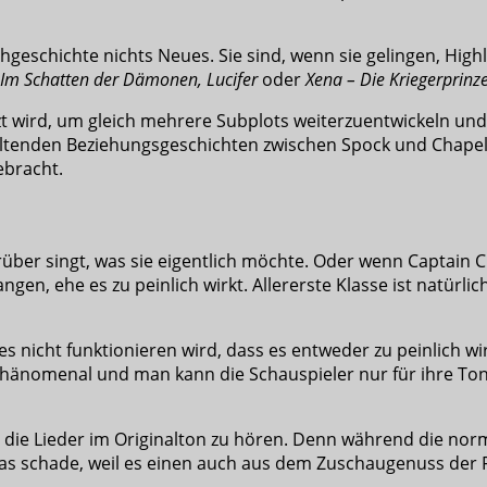
ehgeschichte nichts Neues. Sie sind, wenn sie gelingen, Hig
– Im Schatten der Dämonen,
Lucifer
oder
Xena – Die Kriegerprinz
t wird, um gleich mehrere Subplots weiterzuentwickeln und 
altenden Beziehungsgeschichten zwischen Spock und Chapel,
bracht.
über singt, was sie eigentlich möchte. Oder wenn Captain C
fangen, ehe es zu peinlich wirkt. Allererste Klasse ist nat
s nicht funktionieren wird, dass es entweder zu peinlich wi
t phänomenal und man kann die Schauspieler nur für ihre T
ie Lieder im Originalton zu hören. Denn während die norm
twas schade, weil es einen auch aus dem Zuschaugenuss der F