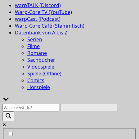
warpTALK (Discord)
Warp-Core TV (YouTube)
warpCast (Podcast)
Warp-Core Café (Stammtisch)
Datenbank von A bis Z
Serien
Filme
Romane
Sachbücher
Videospiele
Spiele (Offline)
Comics
Hörspiele