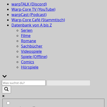
warpTALK (Discord)
Warp-Core TV (YouTube)
warpCast (Podcast)
Warp-Core Café (Stammtisch)
Datenbank von A bis Z
Serien
Filme
Romane
Sachbücher
Videospiele
Spiele (Offline)
Comics
Hörspiele