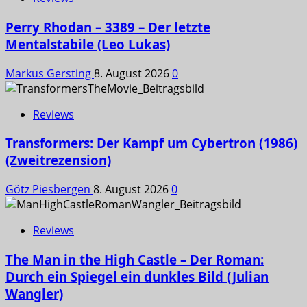
Perry Rhodan – 3389 – Der letzte
Mentalstabile (Leo Lukas)
Markus Gersting
8. August 2026
0
Reviews
Transformers: Der Kampf um Cybertron (1986)
(Zweitrezension)
Götz Piesbergen
8. August 2026
0
Reviews
The Man in the High Castle – Der Roman:
Durch ein Spiegel ein dunkles Bild (Julian
Wangler)