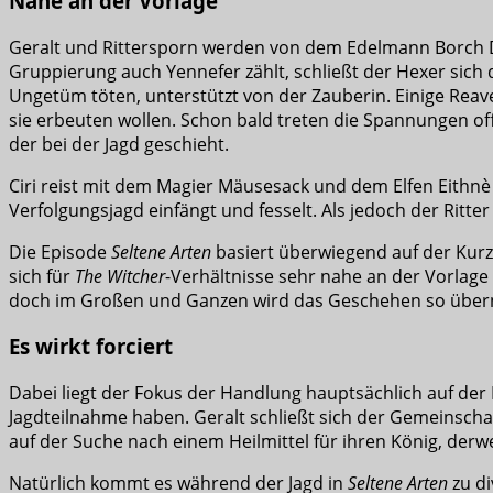
Nahe an der Vorlage
Geralt und Rittersporn werden von dem Edelmann Borch D
Gruppierung auch Yennefer zählt, schließt der Hexer sich d
Ungetüm töten, unterstützt von der Zauberin. Einige Reaver
sie erbeuten wollen. Schon bald treten die Spannungen offe
der bei der Jagd geschieht.
Ciri reist mit dem Magier Mäusesack und dem Elfen Eithnè
Verfolgungsjagd einfängt und fesselt. Als jedoch der Ritter
Die Episode
Seltene Arten
basiert überwiegend auf der Kur
sich für
The Witcher
-Verhältnisse sehr nahe an der Vorlage 
doch im Großen und Ganzen wird das Geschehen so über
Es wirkt forciert
Dabei liegt der Fokus der Handlung hauptsächlich auf der 
Jagdteilnahme haben. Geralt schließt sich der Gemeinschaft
auf der Suche nach einem Heilmittel für ihren König, derw
Natürlich kommt es während der Jagd in
Seltene Arten
zu di