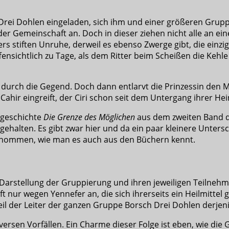
rei Dohlen eingeladen, sich ihm und einer größeren Grupp
er Gemeinschaft an. Doch in dieser ziehen nicht alle an eine
s stiften Unruhe, derweil es ebenso Zwerge gibt, die einzig 
nsichtlich zu Tage, als dem Ritter beim Scheißen die Kehle 
 durch die Gegend. Doch dann entlarvt die Prinzessin den M
 Cahir eingreift, der Ciri schon seit dem Untergang ihrer Hei
zgeschichte
Die Grenze des Möglichen
aus dem zweiten Band 
gehalten. Es gibt zwar hier und da ein paar kleinere Unters
nommen, wie man es auch aus den Büchern kennt.
Darstellung der Gruppierung und ihren jeweiligen Teilnehmer
 nur wegen Yennefer an, die sich ihrerseits ein Heilmittel 
eil der Leiter der ganzen Gruppe Borsch Drei Dohlen derjeni
versen Vorfällen. Ein Charme dieser Folge ist eben, wie die