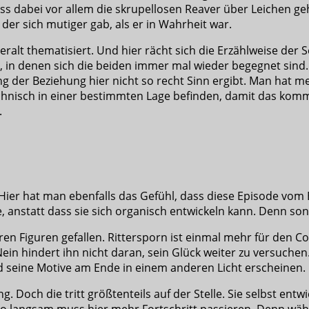
 Dass dabei vor allem die skrupellosen Reaver über Leichen
 der sich mutiger gab, als er in Wahrheit war.
lt thematisiert. Und hier rächt sich die Erzählweise der S
 in denen sich die beiden immer mal wieder begegnet sind. 
ng der Beziehung hier nicht so recht Sinn ergibt. Man hat 
chnisch in einer bestimmten Lage befinden, damit das komme
.
. Hier hat man ebenfalls das Gefühl, dass diese Episode vo
nstatt dass sie sich organisch entwickeln kann. Denn son
 Figuren gefallen. Rittersporn ist einmal mehr für den Com
 Nein hindert ihn nicht daran, sein Glück weiter zu versuch
d seine Motive am Ende in einem anderen Licht erscheinen.
. Doch die tritt größtenteils auf der Stelle. Sie selbst entwi
r so langsam muss hier mehr Fortschritt passieren. Denn w