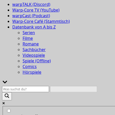
warpTALK (Discord)
Warp-Core TV (YouTube)
warpCast (Podcast)
Warp-Core Café (Stammtisch)
Datenbank von A bis Z
Serien
Filme
Romane
Sachbücher
Videospiele
Spiele (Offline)
Comics
Hörspiele