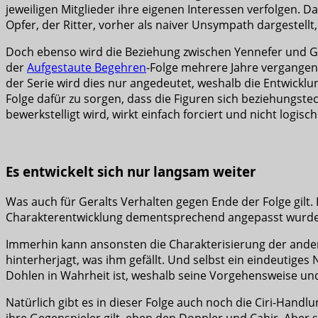
jeweiligen Mitglieder ihre eigenen Interessen verfolgen.
Opfer, der Ritter, vorher als naiver Unsympath dargestellt,
Doch ebenso wird die Beziehung zwischen Yennefer und Gera
der
Aufgestaute Begehren
-Folge mehrere Jahre vergangen,
der Serie wird dies nur angedeutet, weshalb die Entwicklu
Folge dafür zu sorgen, dass die Figuren sich beziehungste
bewerkstelligt wird, wirkt einfach forciert und nicht logisch
Es entwickelt sich nur langsam weiter
Was auch für Geralts Verhalten gegen Ende der Folge gilt
Charakterentwicklung dementsprechend angepasst wurde, a
Immerhin kann ansonsten die Charakterisierung der anderen
hinterherjagt, was ihm gefällt. Und selbst ein eindeutiges
Dohlen in Wahrheit ist, weshalb seine Vorgehensweise un
Natürlich gibt es in dieser Folge auch noch die Ciri-Handlung
ihre Gegenspieler gilt, eben den Doppler und Cahir. Abe