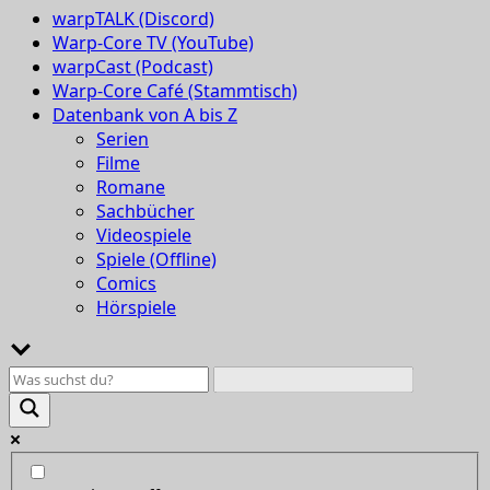
warpTALK (Discord)
Warp-Core TV (YouTube)
warpCast (Podcast)
Warp-Core Café (Stammtisch)
Datenbank von A bis Z
Serien
Filme
Romane
Sachbücher
Videospiele
Spiele (Offline)
Comics
Hörspiele