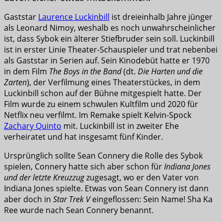
Gaststar
Laurence Luckinbill
ist dreieinhalb Jahre jünger
als Leonard Nimoy, weshalb es noch unwahrscheinlicher
ist, dass Sybok ein älterer Stiefbruder sein soll. Luckinbill
ist in erster Linie Theater-Schauspieler und trat nebenbei
als Gaststar in Serien auf. Sein Kinodebüt hatte er 1970
in dem Film
The Boys in the Band
(dt.
Die Harten und die
Zarten
), der Verfilmung eines Theaterstückes, in dem
Luckinbill schon auf der Bühne mitgespielt hatte. Der
Film wurde zu einem schwulen Kultfilm und 2020 für
Netflix neu verfilmt. Im Remake spielt Kelvin-Spock
Zachary Quinto
mit. Luckinbill ist in zweiter Ehe
verheiratet und hat insgesamt fünf Kinder.
Ursprünglich sollte Sean Connery die Rolle des Sybok
spielen, Connery hatte sich aber schon für
Indiana Jones
und der letzte Kreuzzug
zugesagt, wo er den Vater von
Indiana Jones spielte. Etwas von Sean Connery ist dann
aber doch in
Star Trek V
eingeflossen: Sein Name! Sha Ka
Ree wurde nach Sean Connery benannt.