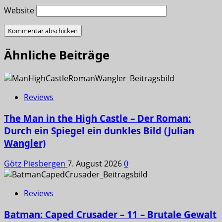
Website
Ähnliche Beiträge
Reviews
The Man in the High Castle – Der Roman:
Durch ein Spiegel ein dunkles Bild (Julian
Wangler)
Götz Piesbergen
7. August 2026
0
Reviews
Batman: Caped Crusader – 11 – Brutale Gewalt