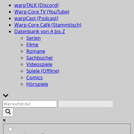
warpTALK (Discord)
Warp-Core TV (YouTube)
warpCast (Podcast)
Warp-Core Café (Stammtisch)
Datenbank von A bis Z
Serien
Filme
Romane
Sachbücher
Videospiele
Spiele (Offline)
Comics
Hörspiele