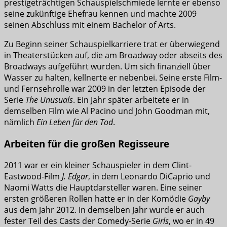
prestigeträchtigen Schauspielschmiede lernte er ebenso
seine zukünftige Ehefrau kennen und machte 2009
seinen Abschluss mit einem Bachelor of Arts.
Zu Beginn seiner Schauspielkarriere trat er überwiegend
in Theaterstücken auf, die am Broadway oder abseits des
Broadways aufgeführt wurden. Um sich finanziell über
Wasser zu halten, kellnerte er nebenbei. Seine erste Film-
und Fernsehrolle war 2009 in der letzten Episode der
Serie
The Unusuals
. Ein Jahr später arbeitete er in
demselben Film wie Al Pacino und John Goodman mit,
nämlich
Ein Leben für den Tod
.
Arbeiten für die großen Regisseure
2011 war er ein kleiner Schauspieler in dem Clint-
Eastwood-Film
J. Edgar
, in dem Leonardo DiCaprio und
Naomi Watts die Hauptdarsteller waren. Eine seiner
ersten größeren Rollen hatte er in der Komödie
Gayby
aus dem Jahr 2012. In demselben Jahr wurde er auch
fester Teil des Casts der Comedy-Serie
Girls
, wo er in 49