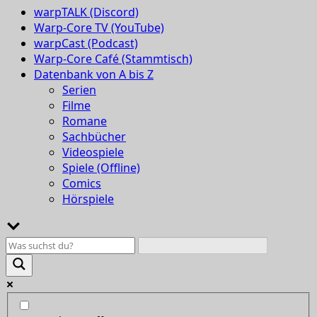
warpTALK (Discord)
Warp-Core TV (YouTube)
warpCast (Podcast)
Warp-Core Café (Stammtisch)
Datenbank von A bis Z
Serien
Filme
Romane
Sachbücher
Videospiele
Spiele (Offline)
Comics
Hörspiele