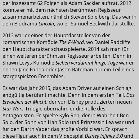
der insgesamt 62 Folgen als Adam Sackler auftrat. 2012
konnte er mit dem nächsten berühmten Regisseur
zusammenarbeiten, nämlich Steven Spielberg. Das war in
dem Biodrama
Lincoln
, wo er Samuel Beckwith darstellte.
2013 war er einer der Hauptdarsteller von der
romantischen Komödie
The F-Word
, wo Daniel Radcliffe
den Hauptcharakter schauspielerte. 2014 sah man für
einen weiteren berühmten Regisseur arbeiten. Denn in
Shawn Levys Komödie
Sieben verdammt lange Tage
war er
neben Jane Fonda oder Jason Bateman nur ein Teil eines
stargespickten Ensembles.
Es war das Jahr 2015, das Adam Driver auf einen Schlag
endgültig berühmt machte. Denn in dem ersten Teil,
Das
Erwachen der Macht
, der von Disney produzierten neuen
Star Wars
-Trilogie übernahm er die Rolle des
Antagonisten. Er spielte Kylo Ren, der in Wahrheit Ben
Solo, der Sohn von Han Solo und Prinzessin Lea war und
für den Darth Vader das große Vorbild war. Er sprach
diese Figur auch in dem Videospiel
Disney Infinity 3.0
und