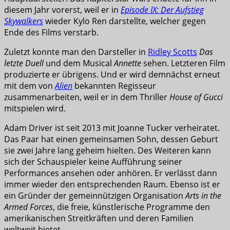
diesem Jahr vorerst, weil er in
Episode IX: Der Aufstieg
Skywalkers
wieder Kylo Ren darstellte, welcher gegen
Ende des Films verstarb.
Zuletzt konnte man den Darsteller in
Ridley Scotts
Das
letzte Duell
und dem Musical
Annette
sehen. Letzteren Film
produzierte er übrigens. Und er wird demnächst erneut
mit dem von
Alien
bekannten Regisseur
zusammenarbeiten, weil er in dem Thriller
House of Gucci
mitspielen wird.
Adam Driver ist seit 2013 mit Joanne Tucker verheiratet.
Das Paar hat einen gemeinsamen Sohn, dessen Geburt
sie zwei Jahre lang geheim hielten. Des Weiteren kann
sich der Schauspieler keine Aufführung seiner
Performances ansehen oder anhören. Er verlässt dann
immer wieder den entsprechenden Raum. Ebenso ist er
ein Gründer der gemeinnützigen Organisation
Arts in the
Armed Forces
, die freie, künstlerische Programme den
amerikanischen Streitkräften und deren Familien
weltweit bietet.