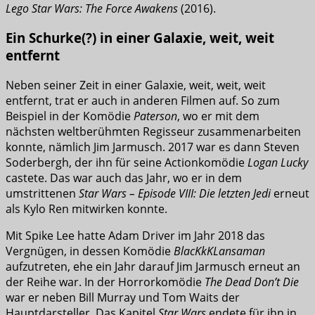
Lego Star Wars: The Force Awakens
(2016).
Ein Schurke(?) in einer Galaxie, weit, weit
entfernt
Neben seiner Zeit in einer Galaxie, weit, weit, weit
entfernt, trat er auch in anderen Filmen auf. So zum
Beispiel in der Komödie
Paterson
, wo er mit dem
nächsten weltberühmten Regisseur zusammenarbeiten
konnte, nämlich Jim Jarmusch. 2017 war es dann Steven
Soderbergh, der ihn für seine Actionkomödie
Logan Lucky
castete. Das war auch das Jahr, wo er in dem
umstrittenen
Star Wars – Episode VIII: Die letzten Jedi
erneut
als Kylo Ren mitwirken konnte.
Mit Spike Lee hatte Adam Driver im Jahr 2018 das
Vergnügen, in dessen Komödie
BlacKkKLansaman
aufzutreten, ehe ein Jahr darauf Jim Jarmusch erneut an
der Reihe war. In der Horrorkomödie
The Dead Don’t Die
war er neben Bill Murray und Tom Waits der
Hauptdarsteller. Das Kapitel
Star Wars
endete für ihn in