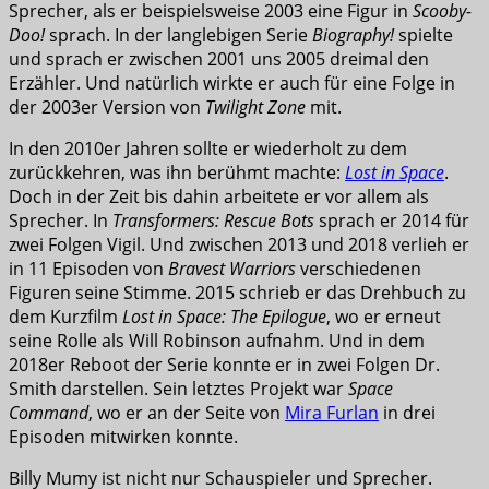
Sprecher, als er beispielsweise 2003 eine Figur in
Scooby-
Doo!
sprach. In der langlebigen Serie
Biography!
spielte
und sprach er zwischen 2001 uns 2005 dreimal den
Erzähler. Und natürlich wirkte er auch für eine Folge in
der 2003er Version von
Twilight Zone
mit.
In den 2010er Jahren sollte er wiederholt zu dem
zurückkehren, was ihn berühmt machte:
Lost in Space
.
Doch in der Zeit bis dahin arbeitete er vor allem als
Sprecher. In
Transformers: Rescue Bots
sprach er 2014 für
zwei Folgen Vigil. Und zwischen 2013 und 2018 verlieh er
in 11 Episoden von
Bravest Warriors
verschiedenen
Figuren seine Stimme. 2015 schrieb er das Drehbuch zu
dem Kurzfilm
Lost in Space: The Epilogue
, wo er erneut
seine Rolle als Will Robinson aufnahm. Und in dem
2018er Reboot der Serie konnte er in zwei Folgen Dr.
Smith darstellen. Sein letztes Projekt war
Space
Command
, wo er an der Seite von
Mira Furlan
in drei
Episoden mitwirken konnte.
Billy Mumy ist nicht nur Schauspieler und Sprecher.