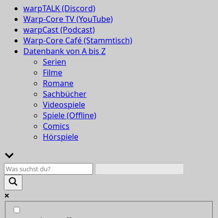
warpTALK (Discord)
Warp-Core TV (YouTube)
warpCast (Podcast)
Warp-Core Café (Stammtisch)
Datenbank von A bis Z
Serien
Filme
Romane
Sachbücher
Videospiele
Spiele (Offline)
Comics
Hörspiele