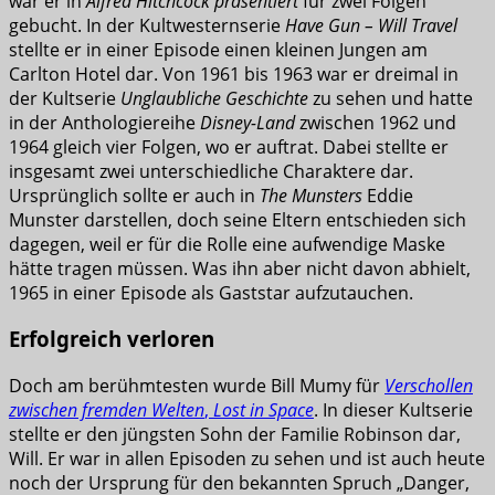
war er in
Alfred Hitchcock präsentiert
für zwei Folgen
gebucht. In der Kultwesternserie
Have Gun – Will Travel
stellte er in einer Episode einen kleinen Jungen am
Carlton Hotel dar. Von 1961 bis 1963 war er dreimal in
der Kultserie
Unglaubliche Geschichte
zu sehen und hatte
in der Anthologiereihe
Disney-Land
zwischen 1962 und
1964 gleich vier Folgen, wo er auftrat. Dabei stellte er
insgesamt zwei unterschiedliche Charaktere dar.
Ursprünglich sollte er auch in
The Munsters
Eddie
Munster darstellen, doch seine Eltern entschieden sich
dagegen, weil er für die Rolle eine aufwendige Maske
hätte tragen müssen. Was ihn aber nicht davon abhielt,
1965 in einer Episode als Gaststar aufzutauchen.
Erfolgreich verloren
Doch am berühmtesten wurde Bill Mumy für
Verschollen
zwischen fremden Welten
,
Lost in Space
. In dieser Kultserie
stellte er den jüngsten Sohn der Familie Robinson dar,
Will. Er war in allen Episoden zu sehen und ist auch heute
noch der Ursprung für den bekannten Spruch „Danger,